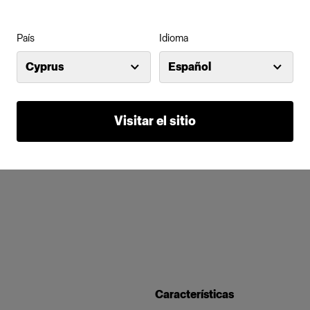
País
Idioma
Cyprus
Español
Visitar el sitio
Características