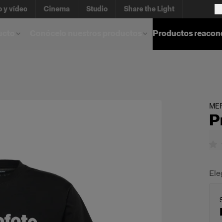
o y vídeo
Cinema
Studio
Share the Light
ucto
Conócelo nuestros productos
Productos reacon
ME
P
Ele