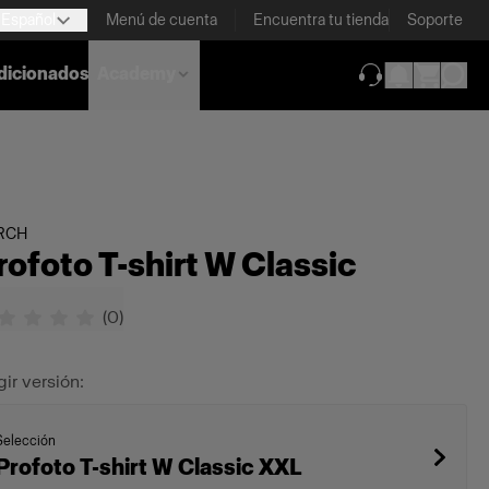
Español
Menú de cuenta
Encuentra tu tienda
Soporte
dicionados
Academy
(se abre en una
RCH
rofoto T-shirt W Classic
(
0
)
gir versión:
Selección
Profoto T-shirt W Classic XXL