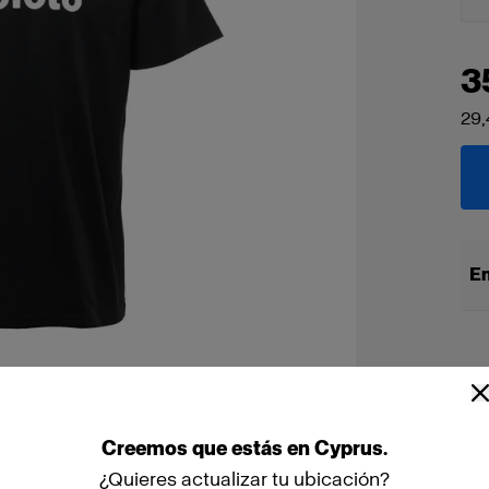
3
29,
En
Creemos
que
estás
en
Cyprus
.
¿Quieres actualizar tu ubicación?