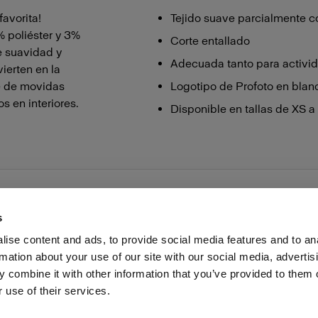
avorita!
Tejido suave parcialmente 
 poliéster y 3%
Corte entallado
re suavidad y
Adecuada tanto para activid
vierten en la
te de movidas
Logotipo de Profoto en blan
s en interiores.
Disponible en tallas de XS a
s
ise content and ads, to provide social media features and to an
rmation about your use of our site with our social media, advertis
as profesionales
Prensa
Inversores
Share the Light
 combine it with other information that you’ve provided to them o
 use of their services.