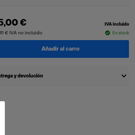
5,00 €
IVA incluido
41 €
IVA no incluido
En stock
Añadir al carro
trega y devolución