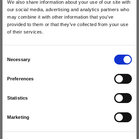
We also share information about your use of our site with
Una vez más, Sakiko se mostró encantada con el
our social media, advertising and analytics partners who
resultado:
«Es fantástico poder utilizar toda la
may combine it with other information that you’ve
potencia del flash A10 disparando con el iPhone. Así
provided to them or that they’ve collected from your use
evitas que las imágenes tengan demasiado ruido
of their services.
cuando disparas con una ISO elevada».
Creemos
que
estás
en
Cyprus
.
¿Quieres actualizar tu ubicación?
Consent
Necessary
Selection
País
Preferences
Cyprus
Idioma
Statistics
Español
Marketing
Visitar el sitio