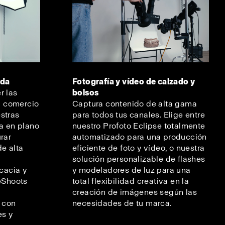
oda
Fotografía y vídeo de calzado y
r las
bolsos
 comercio
Captura contenido de alta gama
stras
para todos tus canales. Elige entre
ía en plano
nuestro Profoto Eclipse totalmente
rar
automatizado para una producción
e alta
eficiente de foto y vídeo, o nuestra
s
solución personalizable de flashes
icacia y
y modeladores de luz para una
leShoots
total flexibilidad creativa en la
a
creación de imágenes según las
l con
necesidades de tu marca.
es y