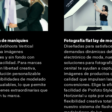
a de maniquíes
Fotografía flat lay de m
yleShoots Vertical
Diseñadas para satisface
na imágenes
demandas dinámicas del
es y sin fondo con
electrónico de moda, nue
facilidad. Para marcas
soluciones para fotograf
 libertad creativa,
cenital te ayudan a captu
lución personalizable
imágenes de productos d
sibilidades de modelado
calidad que impulsan la
gualables, lo que permite
conversiones. Elige la ef
enes extraordinarias que
facilidad de Profoto Sty
n tu marca.
Horizontal u opta por un
flexibilidad creativa tota
nuestro sistema de flash