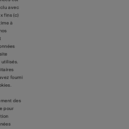
nclu avec
 fins (c)
itime à
 nos
t
données
site
utilisés.
itaires
avez fourni
okies.
tement des
re pour
tion
nnées