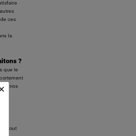
tisfaire
 autres
 de ces
ans la
aitons ?
es que le
omportement
isez nos
lles
te, tout