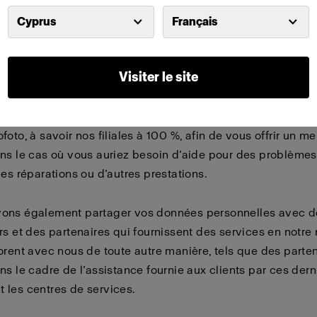
dentel ou illégal ainsi que toute divulgation non autorisée.
personnes ayant accès à vos données personnelles est res
Cyprus
Français
 personnes qui nous sont associées et qui doivent traiter v
ersonnelles conformément aux finalités susmentionnées o
Visiter le site
es personnelles.
ons partager vos données personnelles avec d’autres soci
oto, à savoir nos filiales à 100 %, afin de vous offrir un me
ns le cas où vous auriez besoin d’aide pour des problème
des réparations ou d’autres prestations.
ons également partager vos données personnelles avec d
rs et des partenaires qui fournissent des services en notre
orent avec nous de toute autre manière, tels que des parte
ns le cadre de l’assistance fournie aux clients par ces dern
les centres de services.