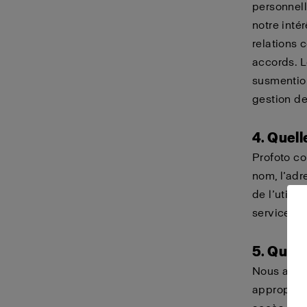
personnell
notre inté
relations 
accords. L
susmention
gestion de
4. Quell
Profoto co
nom, l’adr
de l’utilis
services e
5. Qui 
Nous avon
appropriée