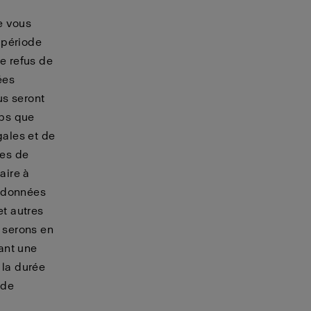
e vous
 période
re refus de
ées
us seront
mps que
ales et de
es de
aire à
ordonnées
et autres
 serons en
ant une
 la durée
 de