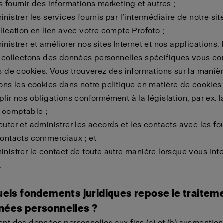
s fournir des informations marketing et autres ;
nistrer les services fournis par l’intermédiaire de notre sit
plication en lien avec votre compte Profoto ;
inistrer et améliorer nos sites Internet et nos applications.
s collectons des données personnelles spécifiques vous c
is de cookies. Vous trouverez des informations sur la maniè
sons les cookies dans notre politique en matière de cookies 
plir nos obligations conformément à la législation, par ex. l
n comptable ;
cuter et administrer les accords et les contacts avec les fo
contacts commerciaux ; et
inistrer le contact de toute autre manière lorsque vous int
.
quels fondements juridiques repose le traitem
nées personnelles ?
ent des données personnelles aux fins (a) et (b) susmentio