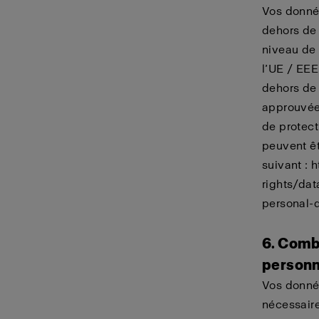
Vos donnée
dehors de 
niveau de 
l’UE / EEE
dehors de 
approuvées
de protect
peuvent êt
suivant :
h
rights/dat
personal-d
6. Comb
personn
Vos donné
nécessaire