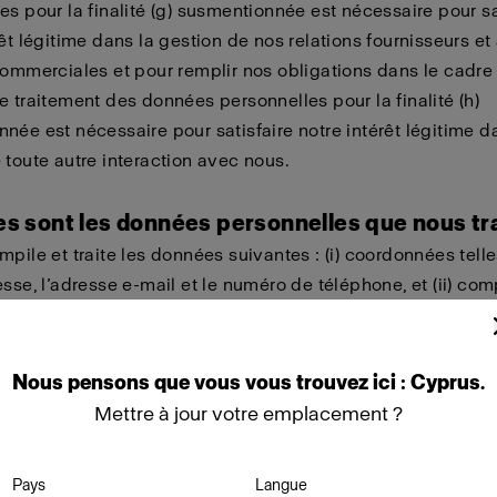
es pour la finalité (g) susmentionnée est nécessaire pour sa
rêt légitime dans la gestion de nos relations fournisseurs et
commerciales et pour remplir nos obligations dans le cadre
e traitement des données personnelles pour la finalité (h)
née est nécessaire pour satisfaire notre intérêt légitime d
 toute autre interaction avec nous.
es sont les données personnelles que nous tr
mpile et traite les données suivantes : (i) coordonnées tell
esse, l’adresse e-mail et le numéro de téléphone, et (ii) c
ateur,
c’est-à-dire
des données sur la manière dont vous util
t nos produits.
Nous
pensons
que
vous
vous
trouvez
ici :
Cyprus
.
a accès à vos données personnelles ?
Mettre à jour votre emplacement ?
s mis en œuvre des mesures techniques et organisationne
s pour protéger vos données personnelles contre toute per
Pays
Langue