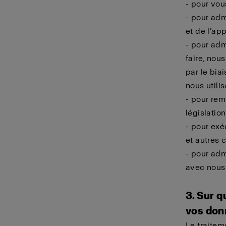
- pour vou
- pour admi
et de l’ap
- pour adm
faire, nou
par le bia
nous utili
- pour rem
législatio
- pour exé
et autres 
- pour adm
avec nous
3. Sur 
vos don
Le traitem