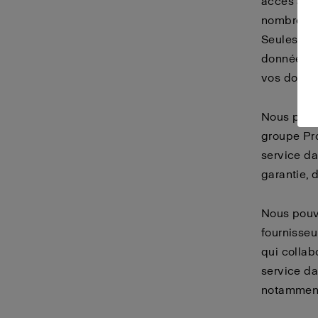
accès acci
nombre de 
Seules les
données p
vos donné
Nous pouv
groupe Prof
service da
garantie, 
Nous pouv
fournisseu
qui collab
service da
notamment 