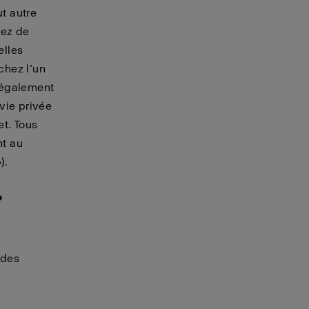
ut autre
sez de
elles
chez l’un
 également
vie privée
et. Tous
nt au
).
?
 des