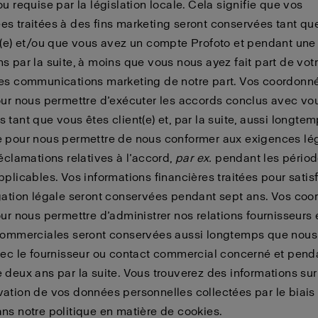
ou requise par la législation locale. Cela signifie que vos
s traitées à des fins marketing seront conservées tant qu
t(e) et/ou que vous avez un compte Profoto et pendant une
s par la suite, à moins que vous nous ayez fait part de vot
des communications marketing de notre part. Vos coordonn
our nous permettre d’exécuter les accords conclus avec vo
 tant que vous êtes client(e) et, par la suite, aussi longte
 pour nous permettre de nous conformer aux exigences lég
réclamations relatives à l’accord,
par ex.
pendant les périod
pplicables. Vos informations financières traitées pour satisf
gation légale seront conservées pendant sept ans. Vos co
our nous permettre d’administrer nos relations fournisseurs 
 commerciales seront conservées aussi longtemps que nous
vec le fournisseur ou contact commercial concerné et pend
 deux ans par la suite. Vous trouverez des informations sur
ation de vos données personnelles collectées par le biais
ans notre
politique en matière de cookies
.