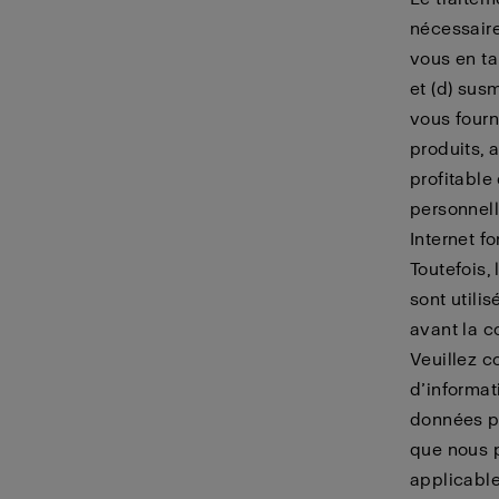
nécessaire
vous en ta
et (d) sus
vous fourn
produits, 
profitable
personnelle
Internet f
Toutefois,
sont utili
avant la c
Veuillez c
d’informat
données pe
que nous p
applicable