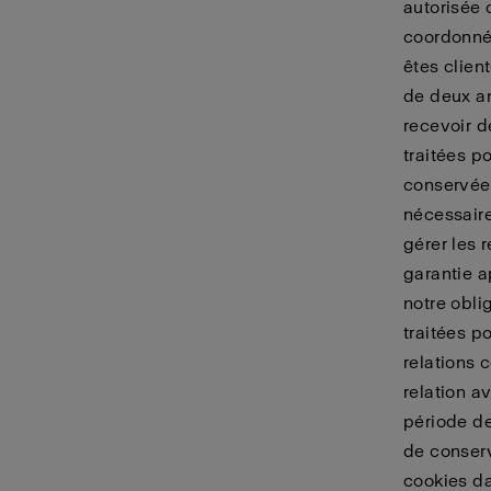
autorisée 
coordonnée
êtes clien
de deux an
recevoir 
traitées p
conservées
nécessaire
gérer les 
garantie a
notre obli
traitées p
relations
relation a
période de
de conserv
cookies d