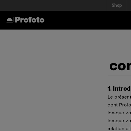
Shop
con
1. Intro
Le présent
dont Profo
lorsque vo
lorsque vo
relation c