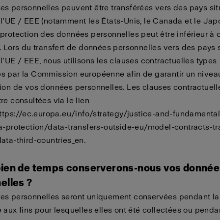
s personnelles peuvent être transférées vers des pays sit
l’UE / EEE (notamment les États-Unis, le Canada et le Japo
protection des données personnelles peut être inférieur à 
. Lors du transfert de données personnelles vers des pays 
l’UE / EEE, nous utilisons les clauses contractuelles types
 par la Commission européenne afin de garantir un niveau
ion de vos données personnelles. Les clauses contractuell
re consultées via le lien
ttps://ec.europa.eu/info/strategy/justice-and-fundamental
a-protection/data-transfers-outside-eu/model-contracts-tr
ata-third-countries_en
.
ien de temps conserverons-nous vos donnée
elles ?
es personnelles seront uniquement conservées pendant la
 aux fins pour lesquelles elles ont été collectées ou penda