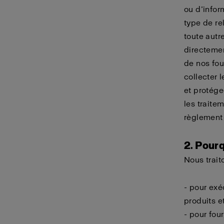
ou d’infor
type de re
toute autr
directemen
de nos fou
collecter 
et protége
les trait
règlement 
2. Pour
Nous trait
- pour exé
produits e
- pour fou