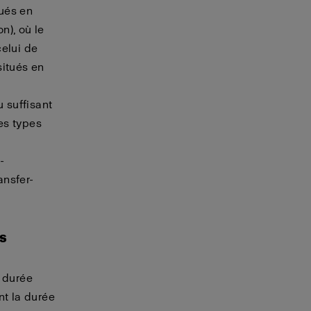
ués en
n), où le
celui de
situés en
 suffisant
es types
-
ansfer-
s
 durée
nt la durée