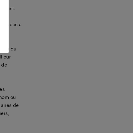
 Le
treint.
os
nt accès à
étés du
illeur
s de
es
 nom ou
naires de
iers,