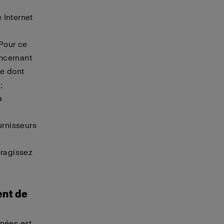
e Internet
 Pour ce
oncernant
re dont
;
a
urnisseurs
eragissez
ent de
nnées est