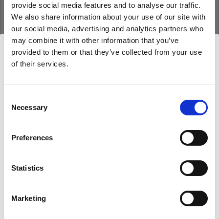
provide social media features and to analyse our traffic.
Mot de passe
We also share information about your use of our site with
our social media, advertising and analytics partners who
may combine it with other information that you’ve
Se souvenir de moi
Mot de passe oublié ?
provided to them or that they’ve collected from your use
of their services.
Nous
pensons
que
vous
vous
trouvez
ici :
Se connecter
Cyprus
.
Mettre à jour votre emplacement ?
Consent
Necessary
Selection
Nouvel utilisateur Profoto ?
Pays
Preferences
S’inscrire
Cyprus
Statistics
Langue
Français
Marketing