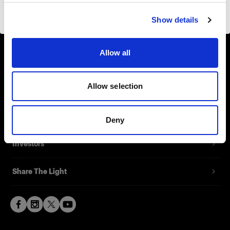
About us
Visiter le site
Show details
Contact
Allow all
Support
Allow selection
Careers
Press
Deny
Investors
Share The Light