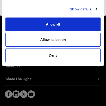
About us
Visiter le site
Show details
Contact
Allow all
Support
Allow selection
Careers
Press
Deny
Investors
Share The Light