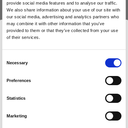
provide social media features and to analyse our traffic.
Mot de passe
We also share information about your use of our site with
our social media, advertising and analytics partners who
may combine it with other information that you’ve
Se souvenir de moi
Mot de passe oublié ?
provided to them or that they’ve collected from your use
of their services.
Nous
pensons
que
vous
vous
trouvez
ici :
Se connecter
Cyprus
.
Mettre à jour votre emplacement ?
Consent
Necessary
Selection
Nouvel utilisateur Profoto ?
Pays
Preferences
S’inscrire
Cyprus
Statistics
Langue
Français
Marketing