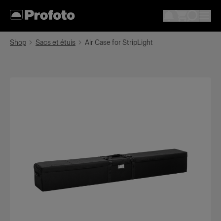
Shop
Sacs et étuis
Air Case for StripLight