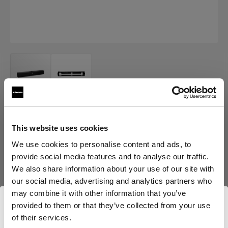
SACS ET ÉTUIS
This website uses cookies
Air Case for StripLight
We use cookies to personalise content and ads, to
(
0
)
provide social media features and to analyse our traffic.
We also share information about your use of our site with
our social media, advertising and analytics partners who
Choisissez une variante :
may combine it with other information that you’ve
provided to them or that they’ve collected from your use
Sélectionné
of their services.
Nous
pensons
que
vous
vous
trouvez
ici :
Air Case for StripLight L