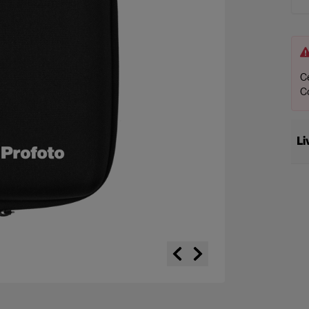
Ce
C
Li