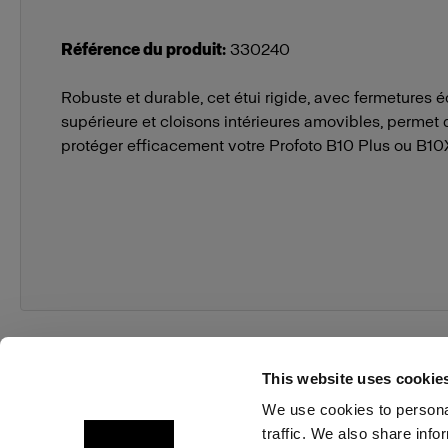
Référence du produit
:
330240
Robuste et durable, cet étui rigide, avec fermetures éc
supérieure et cloisons intérieures amovibles, permet 
protéger efficacement votre Profoto B10 Plus ou B10
This website uses cookie
We use cookies to personal
traffic. We also share info