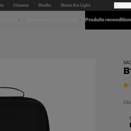
éo
Cinema
Studio
Share the Light
França
 produit
Découvrez nos produits
Produits reconditio
SAC
B
Cho