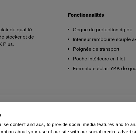
Fonctionnalités
lair de qualité
Coque de protection rigide
de stocker et de
Intérieur rembourré souple a
X Plus.
Poignée de transport
Poche intérieure en filet
Fermeture éclair YKK de qua
s
ise content and ads, to provide social media features and to an
rmation about your use of our site with our social media, advertis