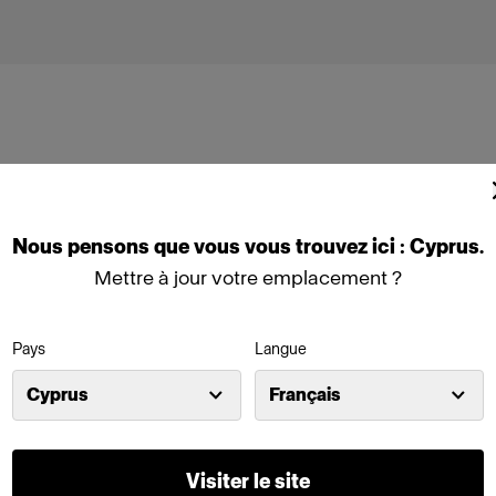
Nous
pensons
que
vous
vous
trouvez
ici :
Cyprus
.
Profoto B10 Plus
Mettre à jour votre emplacement ?
Pays
Langue
Cyprus
Français
Visiter le site