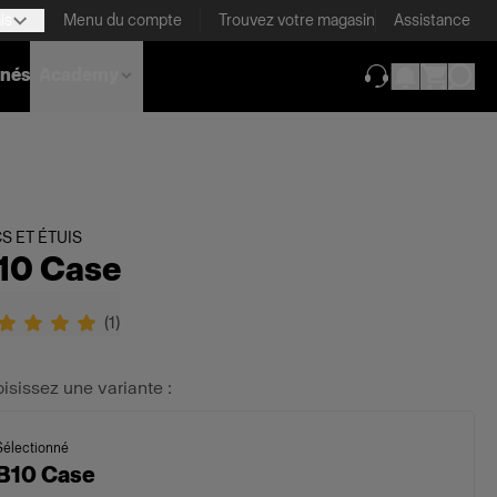
is
Menu du compte
Trouvez votre magasin
Assistance
nnés
Academy
(ouverture dans 
S ET ÉTUIS
10 Case
(
1
)
isissez une variante :
Sélectionné
B10 Case