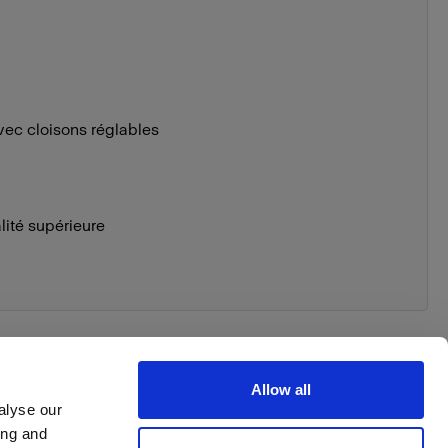
vec cloisons réglables
lité supérieure
Allow all
alyse our
ing and