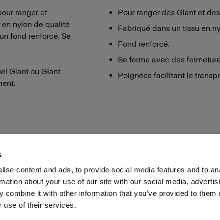
pour ranger et
Pour ranger des Giant et des
 en nylon de qualité
Fabriqué dans un tissu en ny
’un fond renforcé. Se
Fond renforcé.
Se ferme avec des fermetures
el Giant ou Giant
Poignées facilitant le transpo
ment.
s
ise content and ads, to provide social media features and to an
rmation about your use of our site with our social media, advertis
Presse
Investisseurs
Share The Light
Withdrawal your
 combine it with other information that you’ve provided to them o
 use of their services.