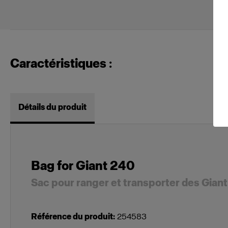
Caractéristiques :
Détails du produit
Bag for Giant 240
Sac pour ranger et transporter des Giant
Référence du produit
:
254583