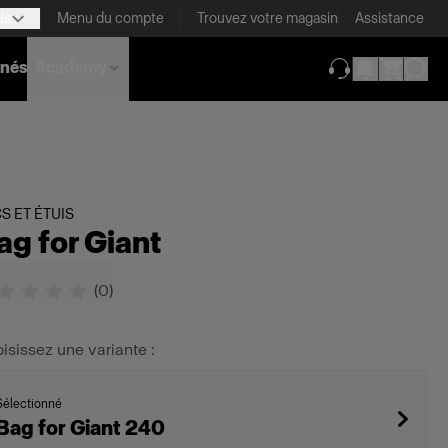
is
Menu du compte
Trouvez votre magasin
Assistance
nnés
Academy
(ouverture dans 
S ET ÉTUIS
ag for Giant
(
0
)
isissez une variante :
Sélectionné
Bag for Giant 240