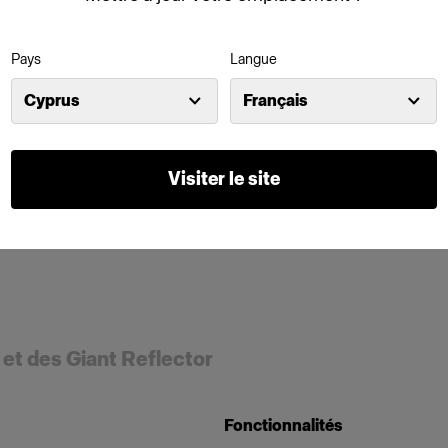
Pays
Langue
Cyprus
Français
Visiter le site
 et des Giant Reflector
Fonctionnalités