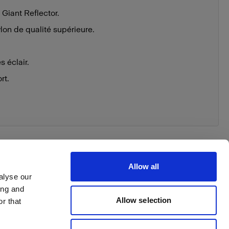
 Giant Reflector.
lon de qualité supérieure.
 éclair.
rt.
Allow all
alyse our
ing and
 order
Allow selection
r that