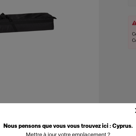
Ce
C
Nous
pensons
que
vous
vous
trouvez
ici :
Cyprus
.
Mettre à jour votre emplacement ?