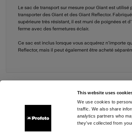
Le sac de transport sur mesure pour Giant est utilisé 
transporter des Giant et des Giant Reflector. Fabriqué
supérieure très résistant, il est muni de poignées et d
ferme avec des fermetures éclair.
Ce sac est inclus lorsque vous acquérez n’importe qu
Reflector, mais il peut également être acheté séparé
This website uses cookie
We use cookies to personal
traffic. We also share info
À propos de Profoto
Contact
Support
Emploi
analytics partners who may
they’ve collected from your