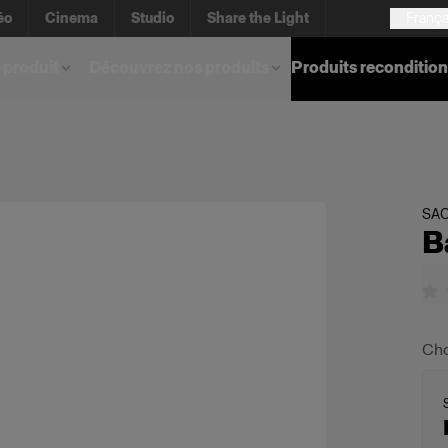
éo
Cinema
Studio
Share the Light
França
 produit
Découvrez nos produits
Produits reconditio
SAC
B
Cho