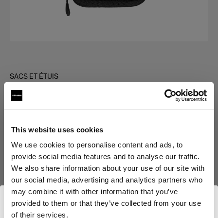
SACS ET ÉTUIS
Clic Case Small
(
0
)
This website uses cookies
Choisissez une variante :
We use cookies to personalise content and ads, to
provide social media features and to analyse our traffic.
Sélectionné
We also share information about your use of our site with
Clic Case Small
our social media, advertising and analytics partners who
may combine it with other information that you’ve
provided to them or that they’ve collected from your use
of their services.