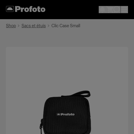
Shop
Sacs et étuis
Clic Case Small