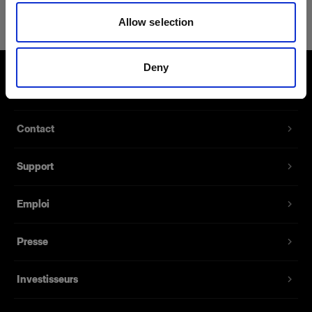
Clic Case Small
Allow selection
Référence du produit
:
340219
Deny
Un étui de protection souple pour les modeleurs
À propos de Profoto
Clic. Peut contenir jusqu’à trois équipements
Clic. Compatible avec les Clic Gels, les Clic
Grids et le Clic Barndoor.
Contact
Support
Fonctionnalités
Emploi
Presse
Investisseurs