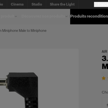
éo
Cinema
Studio
Share the Light
França
 produit
Découvrez nos produits
Produits reconditio
m Miniphone Male to Miniphone
AIR
3
M
Cho