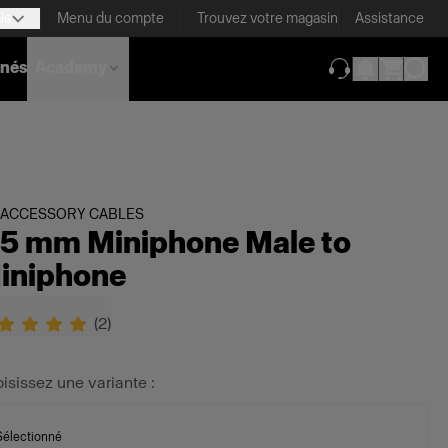
is
Menu du compte
Trouvez votre magasin
Assistance
nnés
Academy
(ouverture dans 
 ACCESSORY CABLES
.5 mm Miniphone Male to
iniphone
(
2
)
isissez une variante :
Sélectionné