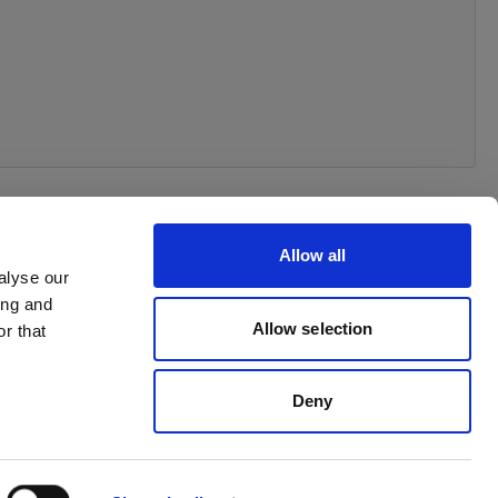
Allow all
alyse our
ing and
 order
Allow selection
r that
Deny