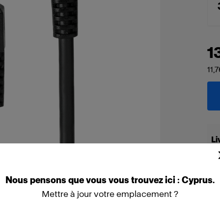
1
11,
Li
Nous
pensons
que
vous
vous
trouvez
ici :
Cyprus
.
Mettre à jour votre emplacement ?