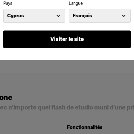
Pays
Langue
Cyprus
Français
Visiter le site
hone
c n’importe quel flash de studio muni d’une pr
Fonctionnalités