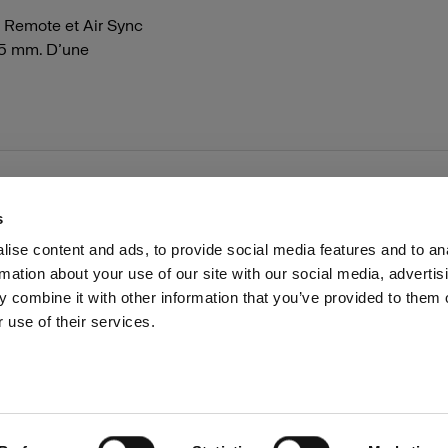
r Remote et Air Sync
,5 mm. D’une
s
ise content and ads, to provide social media features and to an
rmation about your use of our site with our social media, advertis
Presse
Investisseurs
Share The Light
Withdrawal your
 combine it with other information that you’ve provided to them o
 use of their services.
Cyprus