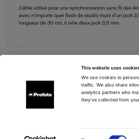
Câble utilisé pour une synchronisation sans fil des Ai
avec n’importe quel flash de studio muni d’un jack 3
longueur de 30 cm, il relie deux jack 3,5 mm.
This website uses cookie
We use cookies to personal
traffic. We also share info
À propos de Profoto
Contact
Support
Emploi
analytics partners who may
they’ve collected from your
Cookies
Politique de confidentialité
Conditions d’utilisation
Consent