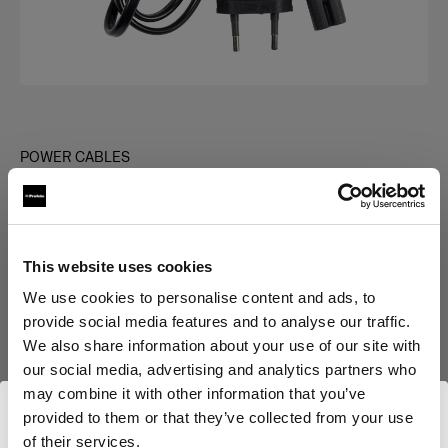
POWER CABLES
Power Cable C7 Long
(
0
)
This website uses cookies
Choisissez une variante :
We use cookies to personalise content and ads, to
provide social media features and to analyse our traffic.
Sélectionné
We also share information about your use of our site with
Power Cable C7 Long EUR
our social media, advertising and analytics partners who
may combine it with other information that you’ve
provided to them or that they’ve collected from your use
of their services.