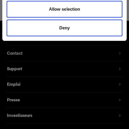
Power Cable C7 Long EUR
Allow selection
Référence du produit
:
102561
Deny
Câble d’alimentation de rechange pour le Battery
À propos de Profoto
Charger 2.8A et le Battery Charger 4.5A. Il est
proposé avec plusieurs prises pour différents
marchés. 1,8 mètre de long.
Contact
Support
Fonctionnalités
Emploi
Presse
Investisseurs