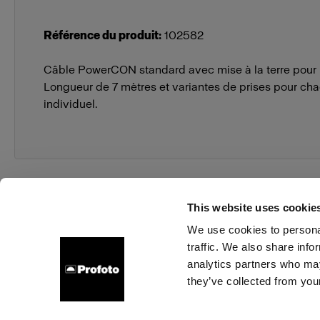
Référence du produit
:
102582
Câble PowerCON standard avec mise à la terre pour 
Longueur de 7 mètres et variantes de prises pour c
individuel.
This website uses cookie
We use cookies to personal
traffic. We also share info
À propos de Profoto
Contact
Support
Emploi
analytics partners who may
they’ve collected from your