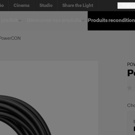
éo
Cinema
Studio
Share the Light
França
 produit
Découvrez nos produits
Produits reconditio
 PowerCON
PO
P
Cho