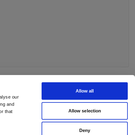
Allow all
alyse our
ing and
 order
Allow selection
r that
Deny