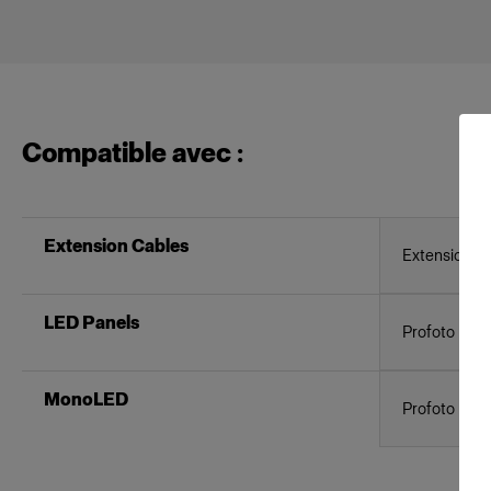
Compatible avec :
Extension Cables
Extension C
LED Panels
Profoto Pro
MonoLED
Profoto L16