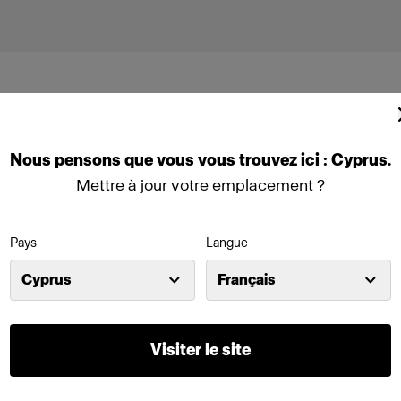
Nous
pensons
que
vous
vous
trouvez
ici :
Cyprus
.
Mettre à jour votre emplacement ?
able PowerCON 10 m
Pays
Langue
Panel 3x2 (2000W)
Cyprus
Français
00D (1600W)
Profoto L600C (600W)
Visiter le site