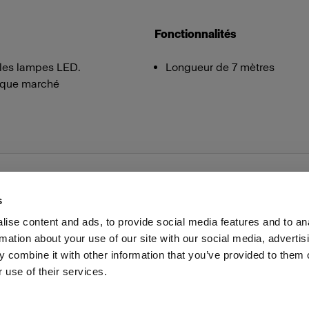
Fonctionnalités
les lampes LED.
Longueur de 7 mètres
haque marché
s
ise content and ads, to provide social media features and to an
rmation about your use of our site with our social media, advertis
Presse
Investisseurs
Share The Light
Withdrawal your
 combine it with other information that you’ve provided to them o
 use of their services.