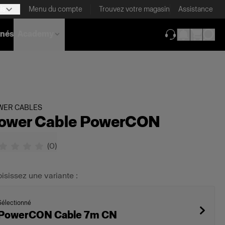
is
Menu du compte
Trouvez votre magasin
Assistance
nnés
Academy
(ouverture dans 
WER CABLES
ower Cable PowerCON
(
0
)
isissez une variante :
Sélectionné
PowerCON Cable 7m CN