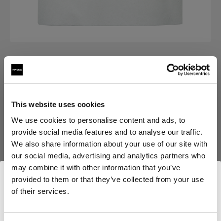
CONSOMMABLES
Diffusions Filter 19x19 cm
This website uses cookies
(
0
)
We use cookies to personalise content and ads, to
provide social media features and to analyse our traffic.
Choisissez une variante :
We also share information about your use of our site with
our social media, advertising and analytics partners who
may combine it with other information that you’ve
Sélectionné
Diffusions Filter 19x19 cm
provided to them or that they’ve collected from your use
of their services.
Nous
pensons
que
vous
vous
trouvez
ici :
Cyprus
.
Mettre à jour votre emplacement ?