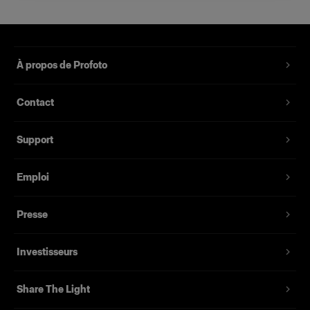
Cloche en verre transparent pour
ProHead, Pro-B Head, Acute/D4
Head et pour l’ancienne AcuteB Head
À propos de Profoto
Référence du produit
:
101536
Contact
Cloche en verre transparent pour les ProHead,
Pro-B Head, Acute/D4 Head et l’ancienne
Support
AcuteB Head. Sa longueur de 75 mm lui permet
de se fixer sur des têtes avec lampes pilotes
Emploi
d’une puissance pouvant atteindre 250 Ws. Le
verre transparent garantit un effet de lumière
plus dur et plus éclatant par rapport à la cloche
Presse
en verre dépoli standard. Choisissez parmi
plusieurs revêtements optionnels, pour une
Investisseurs
lumière plus chaude ou plus froide.
Share The Light