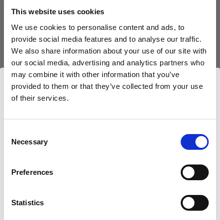
Produit arrêté
This website uses cookies
Ce produit a été arrêté et n’est donc pas disponible à l’achat.
We use cookies to personalise content and ads, to
Contactez-nous pour plus d’informations.
provide social media features and to analyse our traffic.
We also share information about your use of our site with
our social media, advertising and analytics partners who
may combine it with other information that you’ve
provided to them or that they’ve collected from your use
Compatible avec :
of their services.
Nous
pensons
que
vous
vous
trouvez
ici :
Cyprus
.
Mettre à jour votre emplacement ?
Consent
Heads
Necessary
Selection
Pays
Acute/D4 Head
Preferences
Cyprus
Statistics
Langue