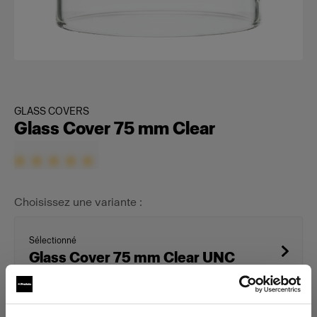
GLASS COVERS
Glass Cover 75 mm Clear
Choisissez une variante :
Sélectionné
Glass Cover 75 mm Clear UNC