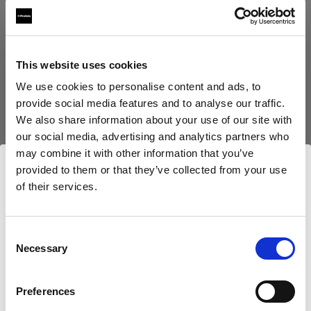
249,00 €
TVA incluse
209,24 €
Hors TVA
En rupture de stock
This website uses cookies
En rupture de stock
We use cookies to personalise content and ads, to
provide social media features and to analyse our traffic.
We also share information about your use of our site with
our social media, advertising and analytics partners who
Livraison et retour
may combine it with other information that you’ve
provided to them or that they’ve collected from your use
of their services.
Nous
pensons
que
vous
vous
trouvez
ici :
Cyprus
.
Mettre à jour votre emplacement ?
Compatible avec :
Consent
Necessary
Selection
Pays
Battery-powered
Preferences
Cyprus