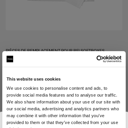
PIÈCES DE REMPLACEMENT POUR RFI SOFTBOXES
Diffuser kit for RFi Softbox Strip
(
0
)
This website uses cookies
Choisissez une variante :
We use cookies to personalise content and ads, to
provide social media features and to analyse our traffic.
We also share information about your use of our site with
Sélectionné
our social media, advertising and analytics partners who
Diffuser kit for RFi Softbox 1x4'
may combine it with other information that you’ve
provided to them or that they’ve collected from your use