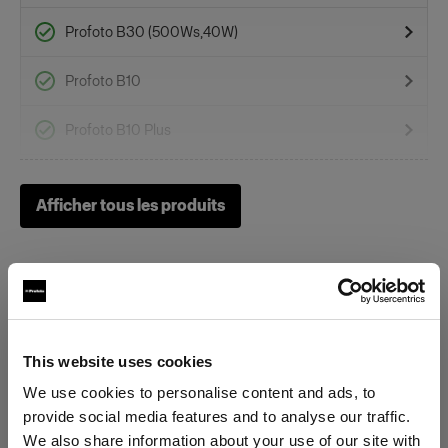
Profoto B30 (500Ws,40W)
Profoto B10
Profoto B10 Plus
Profoto B10X & B10X Plus
Afficher tous les produits
Profoto B20 (250Ws, 40W)
Profoto Pro-B3
Gélatines
This website uses cookies
Caractéristiques :
OCF II Gel Ring
We use cookies to personalise content and ads, to
provide social media features and to analyse our traffic.
OCF II Grid & Gel Holder
We also share information about your use of our site with