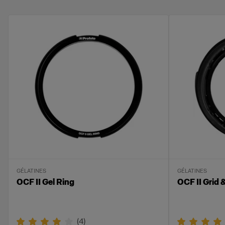
II Grid & Gel ou le coupe-flux OCF II.
Facile à empiler avec des nid d’abeilles OCF
II.
GÉLATINES
GÉLATINES
OCF II Gel Ring
OCF II Grid 
(
4
)