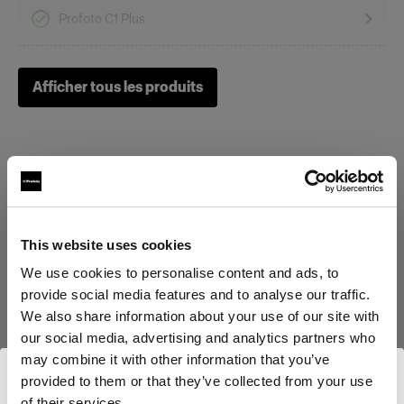
Profoto C1 Plus
On-Camera Flashes
Afficher tous les produits
Profoto A1X
Profoto A1
Profoto A10
Caractéristiques :
This website uses cookies
We use cookies to personalise content and ads, to
provide social media features and to analyse our traffic.
We also share information about your use of our site with
Détails du produit
our social media, advertising and analytics partners who
may combine it with other information that you’ve
provided to them or that they’ve collected from your use
Clic Grid 10°
of their services.