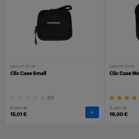
Peut être associé aux outils de façonnage de
la lumière compatibles.
SACS ET ÉTUIS
SACS ET ÉTUIS
Clic Case Small
Clic Case M
(
0
)
À partir de
À partir de
-
Clic Case Small
15,01 €
19,00 €