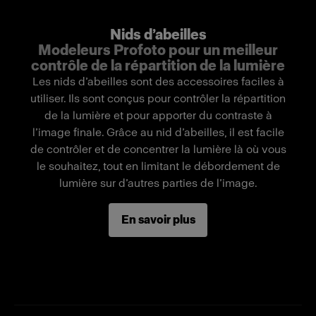
de précision.
Nids d’abeilles
Modeleurs Profoto pour un meilleur
Remarque importante : Ne peut être utilisé
contrôle de la répartition de la lumière
qu’avec des flashes Profoto équipés d’une
Les nids d’abeilles sont des accessoires faciles à
lampe pilote LED. Non compatible avec des
utiliser. Ils sont conçus pour contrôler la répartition
flashes Profoto équipés d’une lampe pilote
de la lumière et pour apporter du contraste à
halogène en raison de la présence d’une
l’image finale. Grâce au nid d’abeilles, il est facile
résistance thermique.
de contrôler et de concentrer la lumière là où vous
le souhaitez, tout en limitant le débordement de
lumière sur d’autres parties de l’image.
Fonctionnalités
Limite le faisceau de lumière à 50°.
En savoir plus
Technique facile de montage pour une
installation rapide.
Compact et léger.
Fabriqué avec un tissu de qualité supérieure.