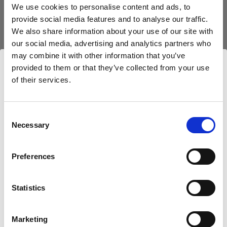
Boîtes à lumière
We use cookies to personalise content and ads, to
provide social media features and to analyse our traffic.
We also share information about your use of our site with
OCF Softbox Strip
our social media, advertising and analytics partners who
may combine it with other information that you’ve
provided to them or that they’ve collected from your use
of their services.
Nous
pensons
que
vous
vous
trouvez
ici :
Cyprus
.
Mettre à jour votre emplacement ?
Consent
Necessary
Selection
Pays
Preferences
Cyprus
Statistics
Langue
Français
Marketing