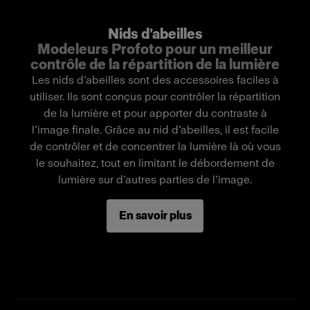
de précision.
Nids d’abeilles
Modeleurs Profoto pour un meilleur
Remarque importante : Ne peut être utilisé
contrôle de la répartition de la lumière
qu’avec des flashes Profoto équipés d’une
Les nids d’abeilles sont des accessoires faciles à
lampe pilote LED. Non compatible avec des
utiliser. Ils sont conçus pour contrôler la répartition
flashes Profoto équipés d’une lampe pilote
de la lumière et pour apporter du contraste à
halogène en raison de la présence d’une
l’image finale. Grâce au nid d’abeilles, il est facile
résistance thermique.
de contrôler et de concentrer la lumière là où vous
le souhaitez, tout en limitant le débordement de
lumière sur d’autres parties de l’image.
Fonctionnalités
Limite le faisceau de lumière à 50°.
En savoir plus
Technique facile de montage pour une
installation rapide.
Compact et léger.
Fabriqué avec un tissu de qualité supérieure.