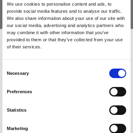
Boîtes à lumière
We use cookies to personalise content and ads, to
provide social media features and to analyse our traffic.
We also share information about your use of our site with
OCF Softbox Octa
our social media, advertising and analytics partners who
may combine it with other information that you’ve
provided to them or that they’ve collected from your use
of their services.
Nous
pensons
que
vous
vous
trouvez
ici :
Cyprus
.
Mettre à jour votre emplacement ?
Consent
Necessary
Selection
Pays
Preferences
Cyprus
Statistics
Langue
Français
Marketing