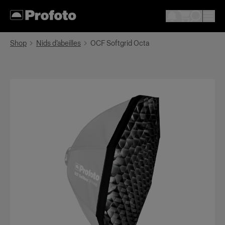
Shop
Nids d’abeilles
OCF Softgrid Octa