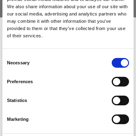
We also share information about your use of our site with
our social media, advertising and analytics partners who
may combine it with other information that you’ve
provided to them or that they’ve collected from your use
of their services.
Nous
pensons
que
vous
vous
trouvez
ici :
Cyprus
.
Mettre à jour votre emplacement ?
Consent
Necessary
Selection
Pays
Preferences
Cyprus
Statistics
Langue
Français
Caractéristiques :
Marketing