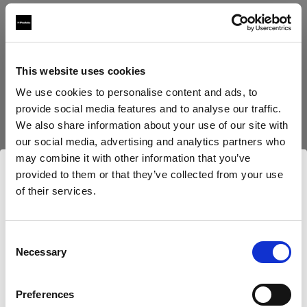
Autre
Locking Set Rubbercollar
This website uses cookies
Rubbercollar
We use cookies to personalise content and ads, to
provide social media features and to analyse our traffic.
Boîtes à lumière
We also share information about your use of our site with
our social media, advertising and analytics partners who
RFi Softbox Strip
may combine it with other information that you’ve
provided to them or that they’ve collected from your use
RFi Softbox Rectangular
of their services.
Afficher tous les produits
Nous
pensons
que
vous
vous
trouvez
ici :
RFi Softbox Square
Cyprus
.
Mettre à jour votre emplacement ?
Consent
RFi Softbox Octa
Necessary
Selection
Pays
Stands and Adapters
Preferences
Cyprus