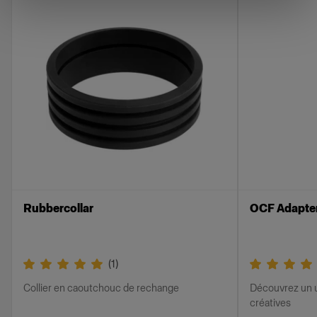
le tout. La bague en caoutchouc Profoto
classique et son verrouillage facilitent le
montage du Speedring RFi sur le flash.
Notre gamme d’adaptateurs Speedring RFi rend
les boîtes à lumière RFi compatibles avec la
plupart des marques de flashes, couvrant tous
les modèles, des flashes cobra aux flashes de
studio haut de gamme. Même si vous possédez
des flashes de nombreux fabricants différents,
vous n’aurez besoin que d’une seule marque de
boîtes à lumière.
Rubbercollar
OCF Adapte
Fonctionnalités
(
1
)
Il vous permet d’installer des boîtes à lumière
Collier en caoutchouc de rechange
Découvrez un u
RFi sur des flashes Profoto ou des flashes
créatives