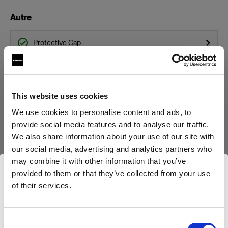
Autre
Protective Cap
Stand Bracket Knob
Boîtes à lumière
This website uses cookies
We use cookies to personalise content and ads, to
Profoto Softbox Octa Silver
provide social media features and to analyse our traffic.
We also share information about your use of our site with
Profoto Softbox Rectangular White
our social media, advertising and analytics partners who
Afficher tous les produits
may combine it with other information that you’ve
Profoto Softbox Octa White
provided to them or that they’ve collected from your use
of their services.
Nous
pensons
que
vous
vous
trouvez
ici :
Profoto Softbox Strip White
Cyprus
.
Mettre à jour votre emplacement ?
Bols réflecteurs
Consent