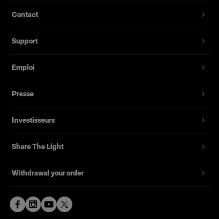
pouvant aller jusque 300 m avec n’importe
0.03-0.6 s
Contact
quel Air Remote en option.
Energy stability
Interface utilisateur simple et intuitive avec un
± 1/20 f-stop
Support
grand écran haute résolution.
Flash modes
Tube éclair quartz disponible pour les séances
Normal or Freeze
Emploi
à volume élevé.
Flash duration t0.1
Compatible avec plus de 120 Light Shaping
Normal mode: 1/1,000 s (500 Ws) - 1/7,700 s (1
Presse
Tools Profoto.
Ws) Freeze mode: 1/1,000 s (500 Ws) - 1/13,500
s (1 Ws)
Jusqu'à 100 canaux aériens disponibles
Investisseurs
Flash duration t0.5
Normal mode: 1/2,600 s (500 Ws) - 1/17,000 s (1
Share The Light
Ws) Freeze mode: 1/2,600 s (500 Ws) -
1/63,000 s (1 Ws)
Withdrawal your order
F-stop @ 2m / 100 ISO
45 8/10 with Magnum Reflector
Beam angle
No data