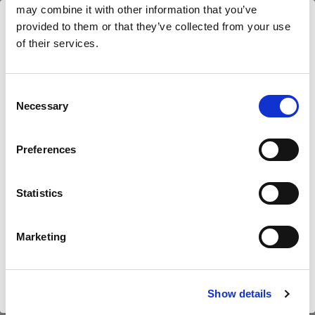
Profoto Pro-10
may combine it with other information that you’ve
provided to them or that they’ve collected from your use
Profoto D4
of their services.
Nous
pensons
que
vous
vous
trouvez
ici :
Cyprus
.
Profoto Pro-B4
Mettre à jour votre emplacement ?
Afficher tous les produits
Consent
Necessary
Selection
Pays
Preferences
Cyprus
Statistics
Langue
Caractéristiques :
Français
Marketing
Détails du produit
Visiter le site
Show details