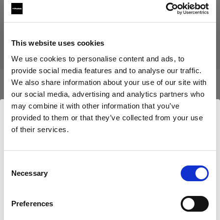
Produit arrêté
Ce produit a été arrêté et n’est donc pas disponible à l’achat.
Contactez-nous pour plus d’informations.
This website uses cookies
We use cookies to personalise content and ads, to
provide social media features and to analyse our traffic.
We also share information about your use of our site with
our social media, advertising and analytics partners who
Caractéristiques :
may combine it with other information that you’ve
provided to them or that they’ve collected from your use
of their services.
Nous
pensons
que
vous
vous
trouvez
ici :
Détails du produit
Cyprus
.
Mettre à jour votre emplacement ?
Consent
Pro-7a 1200/1500/2400/3000 Unit
Necessary
Selection
Pays
Référence du produit
:
100009
Preferences
Cyprus