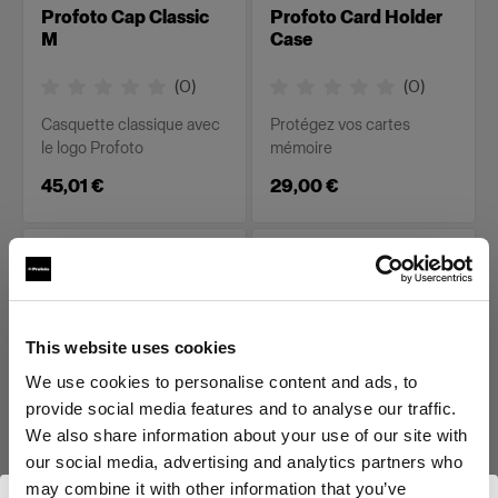
Profoto Cap Classic
Profoto Card Holder
M
Case
(
0
)
(
0
)
Casquette classique avec
Protégez vos cartes
le logo Profoto
mémoire
45,01 €
29,00 €
This website uses cookies
We use cookies to personalise content and ads, to
provide social media features and to analyse our traffic.
We also share information about your use of our site with
MERCH
MERCH
our social media, advertising and analytics partners who
Profoto Cozy Hoodie
Profoto Cozy Hoodie
may combine it with other information that you’ve
Classic L
Classic M