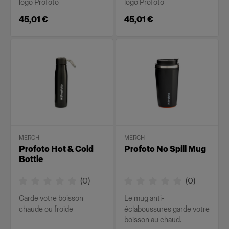
logo Profoto
logo Profoto
45,01 €
45,01 €
MERCH
MERCH
Profoto Hot & Cold
Profoto No Spill Mug
Bottle
(
0
)
(
0
)
Garde votre boisson
Le mug anti-
chaude ou froide
éclaboussures garde votre
boisson au chaud.