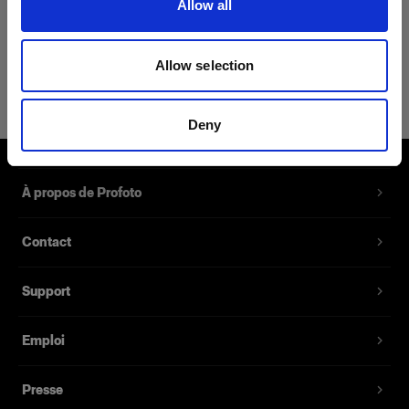
Allow all
Détails du produit
Allow selection
Profoto Sweatshirt Classic XXL
Un sweat-shirt classique 100 % coton
Deny
Référence du produit
:
510055
À propos de Profoto
Un sweat-shirt classique 100 % coton. Avec son
style cintré et son tissu doux au toucher, ce
Contact
sweat-shirt est la nouvelle référence si vous
souhaitez allier style décontracté et confort.
Support
Fonctionnalités
Emploi
100 % coton
Presse
Disponible dans les tailles XS à XXL