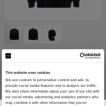
MERCH
Profoto Sweatshirt Classic
(
0
)
This website uses cookies
We use cookies to personalise content and ads, to
provide social media features and to analyse our traffic.
Choisissez une variante :
We also share information about your use of our site with
our social media, advertising and analytics partners who
Sélectionné
may combine it with other information that you’ve
Profoto Sweatshirt Classic XXL