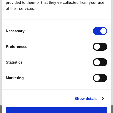
provided to them or that they’ve collected from your use
of their services.
Nous
pensons
que
vous
vous
trouvez
ici :
Cyprus
.
45,01 €
Mettre à jour votre emplacement ?
TVA incluse
Consent
Necessary
37,82 €
Hors TVA
En stock
Selection
Pays
Ajouter au panier
Preferences
Cyprus
Statistics
Langue
Livraison et retour
Français
Marketing
Visiter le site
Caractéristiques :
Show details