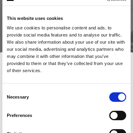
This website uses cookies
We use cookies to personalise content and ads, to
provide social media features and to analyse our traffic.
We also share information about your use of our site with
our social media, advertising and analytics partners who
may combine it with other information that you’ve
provided to them or that they’ve collected from your use
of their services.
Nous
pensons
que
vous
vous
trouvez
ici :
Cyprus
.
Mettre à jour votre emplacement ?
Consent
Necessary
Selection
NIDS D’ABEILLES
NIDS D’ABEILLES
Pays
Grid 180 mm White
Clic Softgri
Preferences
Cyprus