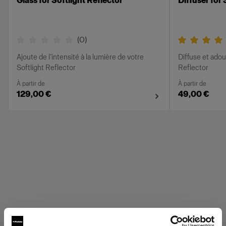
Glass for Softlight Reflector
Diffuser for 
(
0
)
Ajoute de l’intensité à la lumière de votre
Diffuse et adou
Softlight Reflector
Reflector
À partir de
À partir de
129,00 €
49,00 €
Profoto Grids