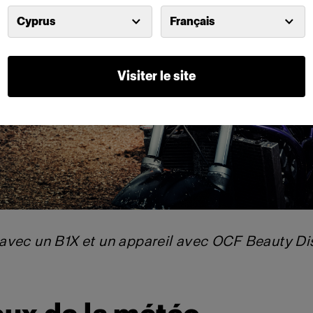
Cyprus
Français
Visiter le site
vec un B1X et un appareil avec OCF Beauty Dish