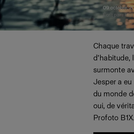
09 octobre, 2
Écrit par : Ki
Chaque trav
d’habitude,
surmonte av
Jesper a eu 
du monde de
oui, de vérit
Profoto B1X