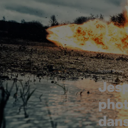
Profoto Stories
Jes
phot
dans