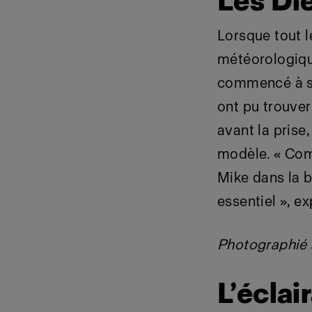
Les Di
Lorsque tout l
météorologique
commencé à se 
ont pu trouver 
avant la prise,
modèle. « Com
Mike dans la b
essentiel », e
Photographié 
L’éclai