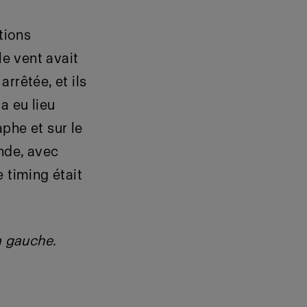
tions
le vent avait
rrêtée, et ils
a eu lieu
aphe et sur le
nde, avec
 timing était
a gauche.