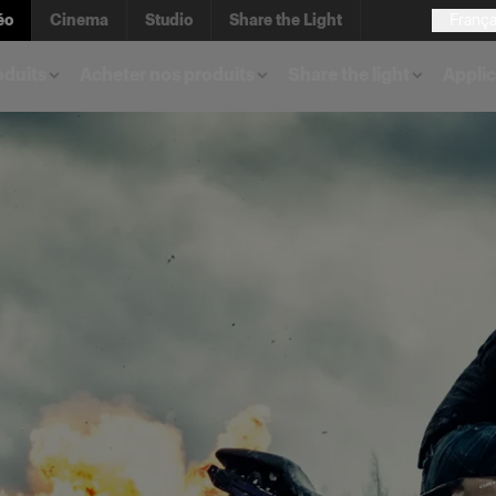
éo
Cinema
Studio
Share the Light
França
oduits
Acheter nos produits
Share the light
Applic