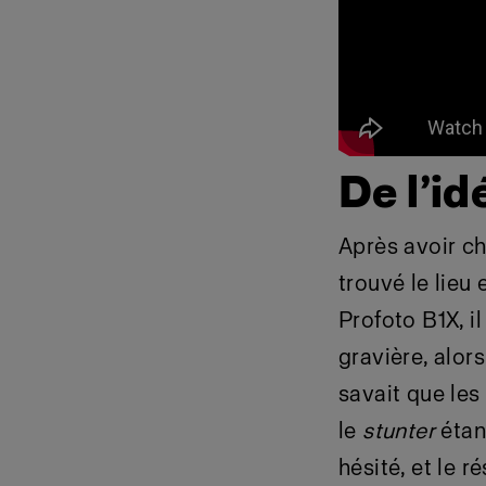
De l’id
Après avoir ch
trouvé le lieu
Profoto B1X, i
gravière, alor
savait que le
le
stunter
étan
hésité, et le r