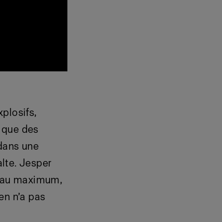
plosifs,
i que des
 dans une
alte. Jesper
s au maximum,
en n’a pas