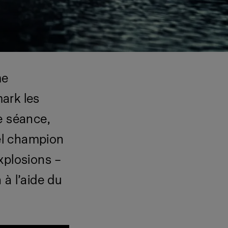
me
ark les
e séance,
uel champion
xplosions –
 à l’aide du