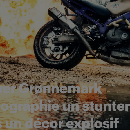
per Grønnemark
ographie un stunter
 un décor explosif