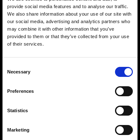
Photos sur mannequin
provide social media features and to analyse our traffic.
Profoto StyleShoots Vertical permet d’obtenir
We also share information about your use of our site with
aisément et rapidement des images uniformes,
our social media, advertising and analytics partners who
sans arrière-plan. Pour les marques en quête de
may combine it with other information that you’ve
liberté créative, notre solution personnalisable
provided to them or that they’ve collected from your use
offre des possibilités inégalées de façonnage de
la lumière pour créer des images qui sortent du
of their services.
lot et distinguent votre marque.
Consent
Necessary
Selection
Preferences
Statistics
Marketing