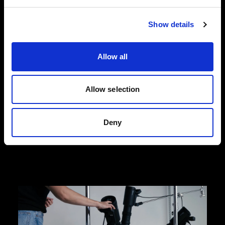
Show details
Photos de mode à plat
Conçues pour répondre aux exigences
dynamiques du e-commerce dans le secteur de
Allow all
la mode, nos solutions pour photos à plat vous
aident à capter des images de produits de haute
qualité qui stimulent les conversions. Choisissez
Allow selection
l’efficacité et la simplicité de Profoto StyleShoots
Horizontal ou optez pour une flexibilité créative
totale avec notre configuration de flashes et de
Deny
façonneurs de lumière.