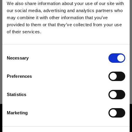
We also share information about your use of our site with
our social media, advertising and analytics partners who
Ricorda
Hai dimenticato la password?
may combine it with other information that you’ve
provided to them or that they’ve collected from your use
of their services.
Accedi
Crediamo
che
tu
sia
nel
Cyprus
.
Aggiornare la tua location?
Consent
Non conosci Profoto?
Necessary
Selection
Paese
Registrati
Preferences
Cyprus
Lingua
Statistics
Italiano
Marketing
About us
Visita sito