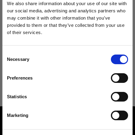
We also share information about your use of our site with
our social media, advertising and analytics partners who
Ricorda
Hai dimenticato la password?
may combine it with other information that you’ve
provided to them or that they’ve collected from your use
of their services.
Accedi
Crediamo
che
tu
sia
nel
Cyprus
.
Aggiornare la tua location?
Consent
Non conosci Profoto?
Necessary
Selection
Paese
Registrati
Preferences
Cyprus
Lingua
Statistics
Italiano
Marketing
About us
Visita sito