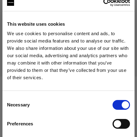
29,00 €
IVA inclusa
24,37 €
IVA esclusa
Disponibile
This website uses cookies
Aggiungi al carrello
We use cookies to personalise content and ads, to
provide social media features and to analyse our traffic.
We also share information about your use of our site with
our social media, advertising and analytics partners who
Consegna e restituzione
may combine it with other information that you’ve
provided to them or that they’ve collected from your use
of their services.
Crediamo
che
tu
sia
nel
Cyprus
.
Aggiornare la tua location?
Compatibile con:
Consent
Necessary
Selection
Paese
Battery-powered
Preferences
Cyprus
Profoto A2 Connect Kit