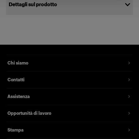
Dettagli sul prodotto
A2 Case
Codice prodotto
:
340218
Una custodia protettiva morbida per Profoto A2.
Chi siamo
Caratteristiche
Contatti
Assistenza
Opportunità di lavoro
Stampa