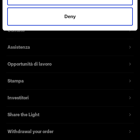
Codice prodotto
:
900927
Chi siamo
Deny
Acquista una batteria di ricambio e non dovrai
Contatti
preoccuparti che la batteria si scarichi. La LiFe
Battery for Pro-B2/Pro-B3 è una batteria ad alta
Assistenza
capacità ecocompatibile di lunga durata e con
intervallo di funzionamento esteso eccellente da
-20° a +50°C.
Opportunità di lavoro
Le nostre batterie LiFe sono certificate, quindi
Stampa
possono essere portate sugli aerei,
indipendentemente dalla tua destinazione. Tutta
Investitori
la documentazione necessaria può essere
scaricata nel tab download.
Share the Light
Avvertenza aggiuntiva: consigliamo un
aggiornamento dell’assistenza del Pro-B2 se
Withdrawal your order
utilizzato con la batteria LiFe per massimizzare i