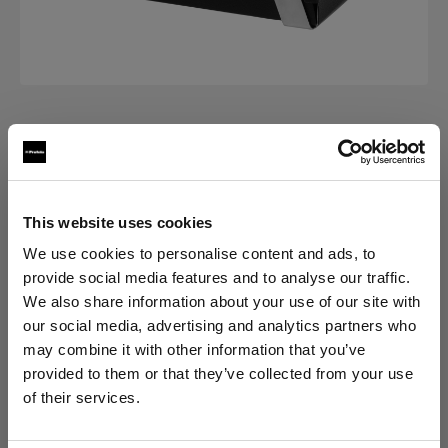
BATTERIE E CARICA BATTERIE
LiFe Battery for Pro-B3/B2
This website uses cookies
(
0
)
We use cookies to personalise content and ads, to
provide social media features and to analyse our traffic.
Scegli variante:
We also share information about your use of our site with
our social media, advertising and analytics partners who
Selezionato
may combine it with other information that you’ve
LiFe Battery for Pro-B3/B2
provided to them or that they’ve collected from your use
of their services.
Crediamo
che
tu
sia
nel
Cyprus
.
Aggiornare la tua location?