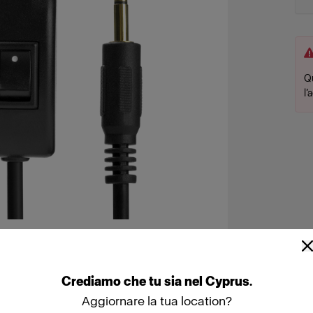
Q
l’
Crediamo
che
tu
sia
nel
Cyprus
.
Aggiornare la tua location?