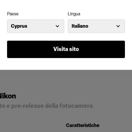
Paese
Lingua
Cyprus
Italiano
Visita sito
Nikon
atto e pre-release della fotocamera
Caratteristiche