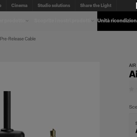
o
Cinema
Studio solutions
Share the Light
er prodotto
Scoprite i nostri prodotti
Unità ricondizio
 Pre-Release Cable
AIR
A
Sce