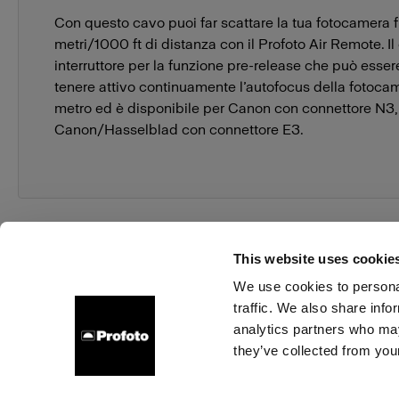
Con questo cavo puoi far scattare la tua fotocamera 
metri/1000 ft di distanza con il Profoto Air Remote. Il
interruttore per la funzione pre-release che può esser
tenere attivo continuamente l’autofocus della fotocam
metro ed è disponibile per Canon con connettore N3,
Canon/Hasselblad con connettore E3.
This website uses cookie
We use cookies to personal
traffic. We also share info
Chi siamo
Contatti
Assistenza
Opportunità di la
analytics partners who may
they’ve collected from your