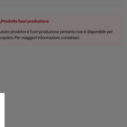
Prodotto fuori produzione
uesto prodotto è fuori produzione pertanto non è disponibile per
acquisto. Per maggiori informazioni, contattaci.