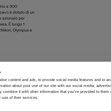
fino a 300
 cavo è dotato di un
e azionato per
era. È lungo 1
 Nikon, Olympus e
s
ise content and ads, to provide social media features and to an
rmation about your use of our site with our social media, advertis
voro
Stampa
Investitori
Share the Light
Withdrawal
 combine it with other information that you’ve provided to them o
 use of their services.