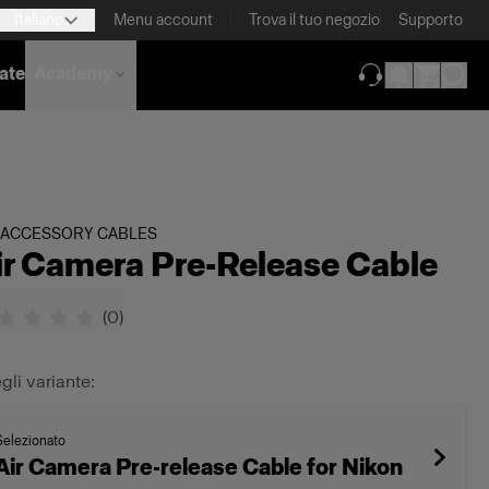
Italiano
Menu account
Trova il tuo negozio
Supporto
nate
Academy
(si apre in una 
 ACCESSORY CABLES
ir Camera Pre-Release Cable
(
0
)
gli variante:
Selezionato
Air Camera Pre-release Cable for Nikon