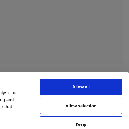
Allow all
alyse our
ing and
 your order
Allow selection
r that
Deny