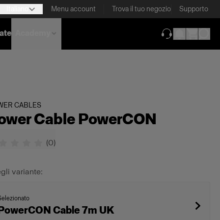
Italiano
Menu account
Trova il tuo negozio
Supporto
nate
Academy
(si apre in una 
WER CABLES
ower Cable PowerCON
(
0
)
gli variante:
Selezionato
PowerCON Cable 7m UK