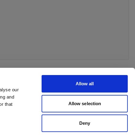
Allow all
alyse our
ing and
 your order
Allow selection
r that
Deny