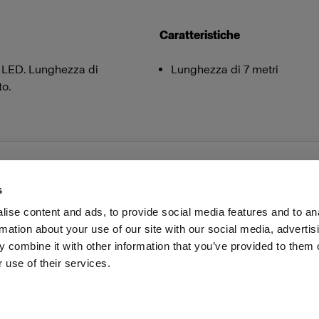
Caratteristiche
 LED. Lunghezza di
Lunghezza di 7 metri
to.
s
ise content and ads, to provide social media features and to an
rmation about your use of our site with our social media, advertis
voro
Stampa
Investitori
Share the Light
Withdrawal
 combine it with other information that you’ve provided to them o
 use of their services.