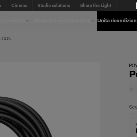
o
Cinema
Studio solutions
Share the Light
er prodotto
Scoprite i nostri prodotti
Unità ricondizio
erCON
PO
P
Sce