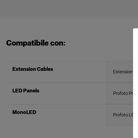
Compatibile con:
Extension Cables
Extension C
LED Panels
Profoto Pro
MonoLED
Profoto L6