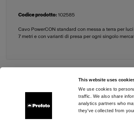
Codice prodotto
:
102585
Cavo PowerCON standard con messa a terra per luci
7 metri e con varianti di presa per ogni singolo merca
This website uses cookie
We use cookies to personal
traffic. We also share info
Chi siamo
Contatti
Assistenza
Opportunità di la
analytics partners who may
they’ve collected from your