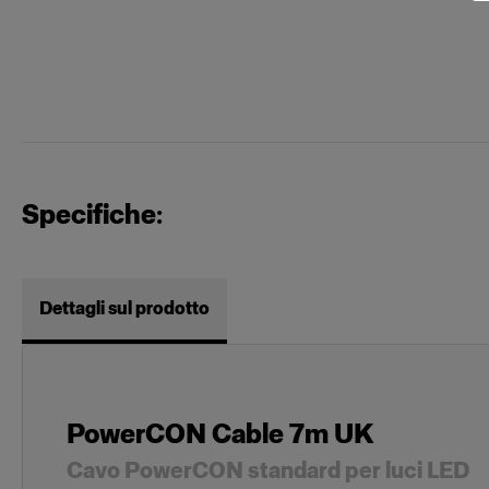
Specifiche:
Dettagli sul prodotto
PowerCON Cable 7m UK
Cavo PowerCON standard per luci LED