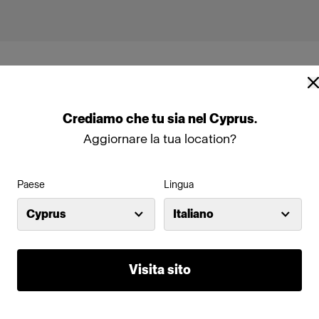
Crediamo
che
tu
sia
nel
Cyprus
.
Aggiornare la tua location?
able PowerCON 10 m
Paese
Lingua
Cyprus
Italiano
Panel 3x2 (2000W)
00C (600W)
Profoto L600D (600W)
Visita sito