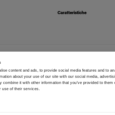
Caratteristiche
s
ise content and ads, to provide social media features and to an
rmation about your use of our site with our social media, advertis
voro
Stampa
Investitori
Share the Light
Withdrawal
 combine it with other information that you’ve provided to them o
 use of their services.
Cyprus