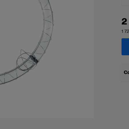
2
1 7
Co