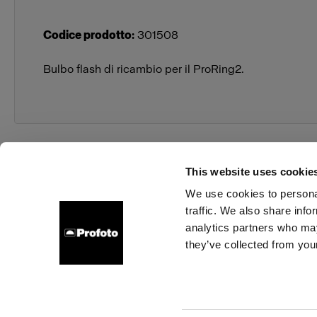
Codice prodotto
:
301508
Bulbo flash di ricambio per il ProRing2.
This website uses cookie
We use cookies to personal
traffic. We also share info
Chi siamo
Contatti
Assistenza
Opportunità di la
analytics partners who may
they’ve collected from your
Cookie
Informativa sulla privacy
Condizioni per l'utilizzo