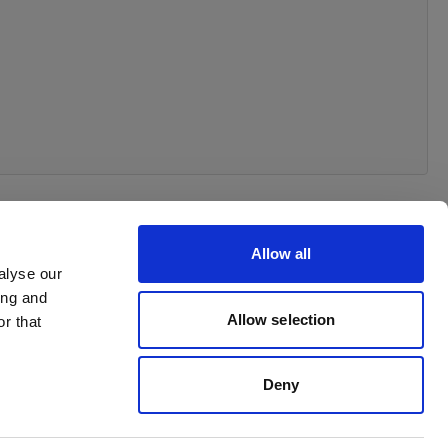
Allow all
alyse our
ing and
 your order
Allow selection
r that
Deny