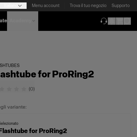
Italiano
Menu account
Trova il tuo negozio
Supporto
nate
Academy
(si apre in una 
ASHTUBES
lashtube for ProRing2
(
0
)
gli variante:
Selezionato
Flashtube for ProRing2