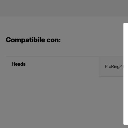
Compatibile con:
Heads
ProRing2 Pl