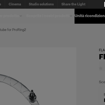
o
Cinema
Studio solutions
Share the Light
er prodotto
Scoprite i nostri prodotti
Unità ricondizio
tube for ProRing2
FL
F
Sce