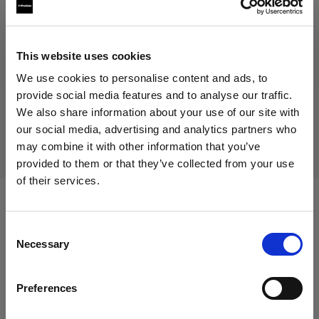
289,00 €
IVA inclusa
242,86 €
IVA esclusa
Disponibile
This website uses cookies
Aggiungi al carrello
We use cookies to personalise content and ads, to
provide social media features and to analyse our traffic.
We also share information about your use of our site with
our social media, advertising and analytics partners who
Consegna e restituzione
may combine it with other information that you’ve
provided to them or that they’ve collected from your use
of their services.
Crediamo
che
tu
sia
nel
Cyprus
.
Aggiornare la tua location?
Compatibile con:
Consent
Necessary
Selection
Paese
Heads
Preferences
Cyprus
Acute/D4 Head