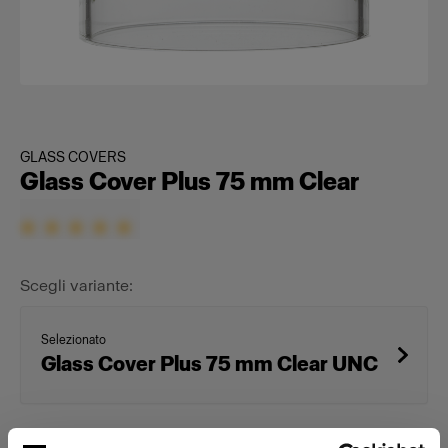
GLASS COVERS
Glass Cover Plus 75 mm Clear
Scegli variante:
Selezionato
Glass Cover Plus 75 mm Clear UNC