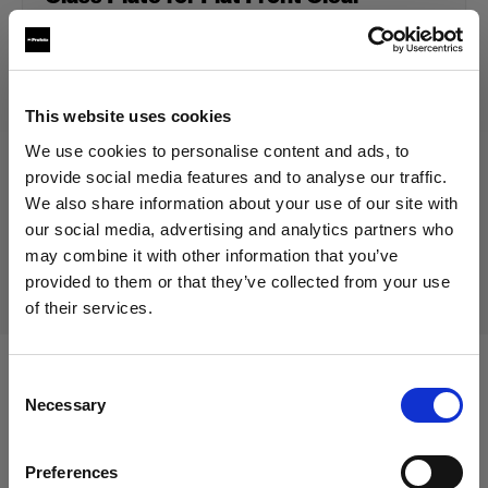
Prodotto fuori produzione
This website uses cookies
Questo prodotto è fuori produzione pertanto non è
We use cookies to personalise content and ads, to
disponibile per l’acquisto. Per maggiori informazioni,
provide social media features and to analyse our traffic.
contattaci.
We also share information about your use of our site with
our social media, advertising and analytics partners who
may combine it with other information that you’ve
Consegna e restituzione
provided to them or that they’ve collected from your use
of their services.
Crediamo
che
tu
sia
nel
Cyprus
.
Aggiornare la tua location?
Consent
Compatibile con:
Necessary
Selection
Paese
Preferences
Cyprus
Battery-powered