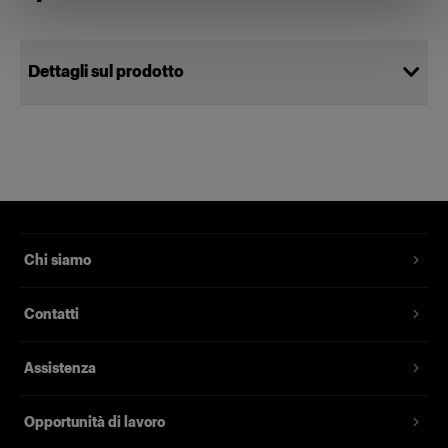
Profoto D30
Dettagli sul prodotto
Profoto Pro-D3
Glass Plate for Flat Front Clear
Piastra di vetro frontale per luci
piatte
Codice prodotto
:
331525
Chi siamo
Le lastre di vetro smerigliato per le luci frontali
Contatti
piatte sono disponibili in varianti opzionali. Oltre
alla lastra di vetro standard, sono disponibili
Assistenza
anche le varianti -300K e -600K, che offrono
una luce più calda. Compatibile con: B1, B1X,
B20, B30, D1, D2, D30, Pro-B3 e Pro-D3.
Opportunità di lavoro