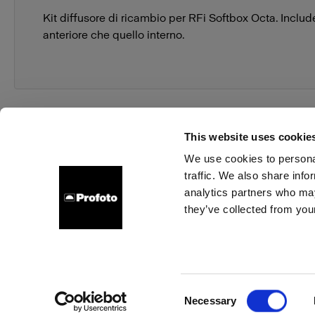
Kit diffusore di ricambio per RFi Softbox Octa. Include
anteriore che quello interno.
This website uses cookie
We use cookies to personal
traffic. We also share info
Chi siamo
Contatti
Assistenza
Opportunità di la
analytics partners who may
they’ve collected from your
Cookie
Informativa sulla privacy
Condizioni per l'utilizzo
Consent
Necessary
Copyright (C) 1968-2025 Profoto AB. Tutti i diritti riservati.
Selection