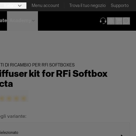
Italiano
Menu account
Trova il tuo negozio
Supporto
nate
Academy
(si apre in una 
TI DI RICAMBIO PER RFI SOFTBOXES
iffuser kit for RFi Softbox
cta
gli variante:
Selezionato