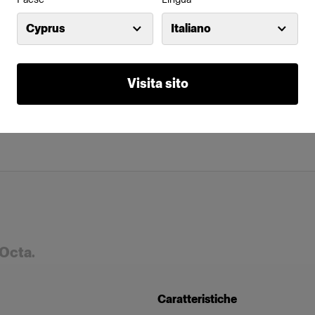
Cyprus
Italiano
Visita sito
 Octa.
Caratteristiche