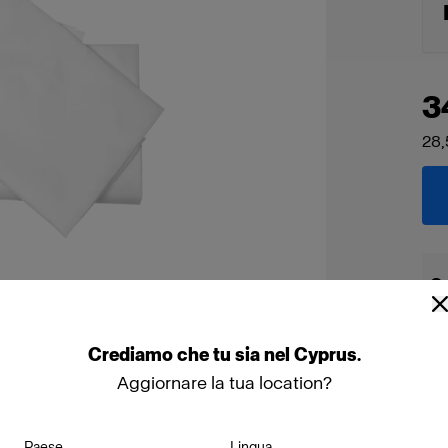
3
28,
Co
Crediamo
che
tu
sia
nel
Cyprus
.
Aggiornare la tua location?
Paese
Lingua