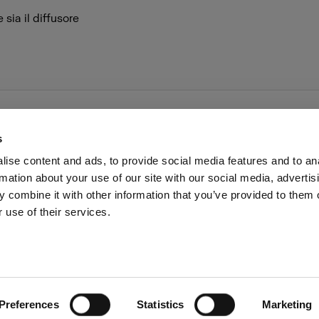
 sia il diffusore
s
ise content and ads, to provide social media features and to an
rmation about your use of our site with our social media, advertis
voro
Stampa
Investitori
Share the Light
Withdrawal
 combine it with other information that you’ve provided to them o
 use of their services.
Cyprus
Preferences
Statistics
Marketing