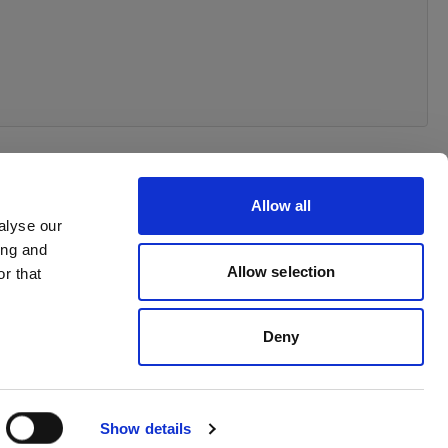
Allow all
alyse our
ing and
 your order
Allow selection
r that
Deny
Show details