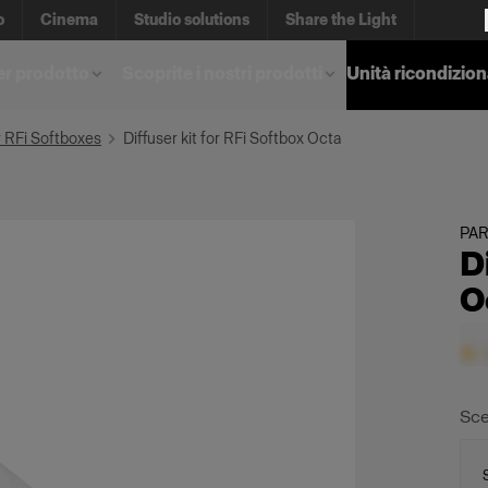
o
Cinema
Studio solutions
Share the Light
er prodotto
Scoprite i nostri prodotti
Unità ricondizio
er RFi Softboxes
Diffuser kit for RFi Softbox Octa
PAR
D
O
Sce