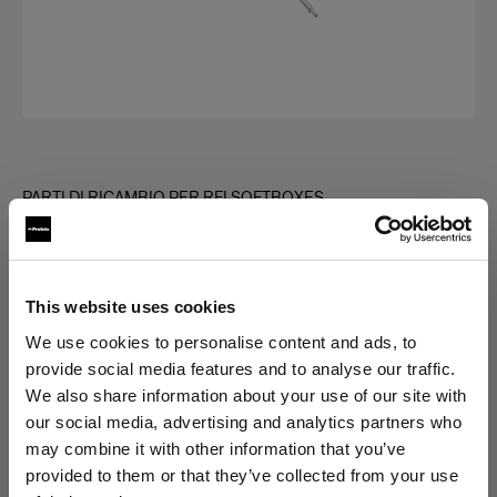
PARTI DI RICAMBIO PER RFI SOFTBOXES
Rod kit for RFi Softbox Rectangular
(
0
)
This website uses cookies
Scegli variante:
We use cookies to personalise content and ads, to
provide social media features and to analyse our traffic.
We also share information about your use of our site with
Selezionato
our social media, advertising and analytics partners who
Rod kit for RFi Softbox 3x4'
may combine it with other information that you’ve
provided to them or that they’ve collected from your use