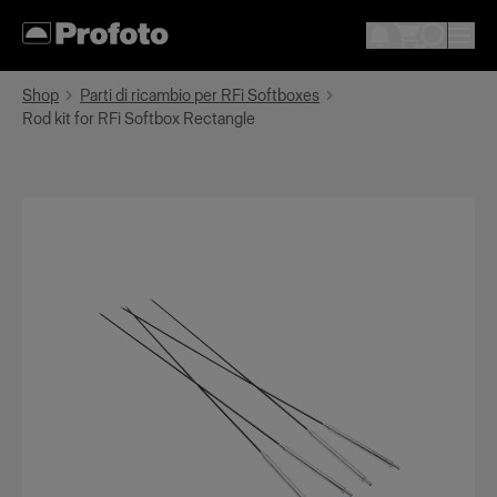
Shop
Parti di ricambio per RFi Softboxes
Rod kit for RFi Softbox Rectangle