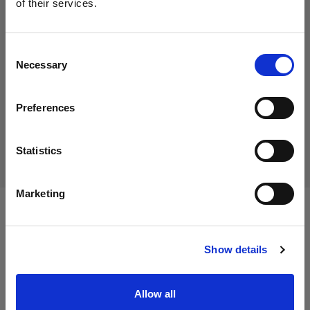
of their services.
54,00 €
Crediamo
che
tu
sia
nel
Cyprus
.
IVA inclusa
Aggiornare la tua location?
45,38 €
IVA esclusa
Disponibile
Consent
Necessary
Selection
Aggiungi al carrello
Paese
Preferences
Cyprus
Consegna e restituzione
Lingua
Statistics
Italiano
Marketing
Specifiche:
Visita sito
Show details
Dettagli sul prodotto
Allow all