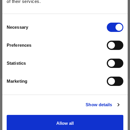
of their services.
29,00 €
Crediamo
che
tu
sia
nel
Cyprus
.
IVA inclusa
Aggiornare la tua location?
24,37 €
IVA esclusa
Disponibile
Consent
Necessary
Selection
Aggiungi al carrello
Paese
Preferences
Cyprus
Consegna e restituzione
Lingua
Statistics
Italiano
Marketing
Specifiche:
Visita sito
Show details
Dettagli sul prodotto
Allow all