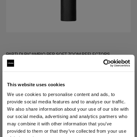
PARTI DI RICAMBIO PER SOFT ZOOM REFLECTORS
Zoom Rod Pivot Clamp Holder
(
0
)
This website uses cookies
Scegli variante:
We use cookies to personalise content and ads, to
provide social media features and to analyse our traffic.
We also share information about your use of our site with
Selezionato
our social media, advertising and analytics partners who
Zoom Rod Pivot Clamp Holder
may combine it with other information that you’ve
provided to them or that they’ve collected from your use