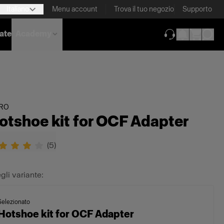
Italiano
Menu account
Trova il tuo negozio
Supporto
nate
Academy
(si apre in una 
TRO
otshoe kit for OCF Adapter
(
5
)
gli variante:
Selezionato
Hotshoe kit for OCF Adapter