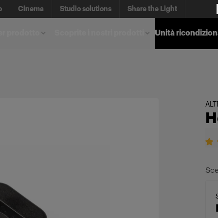
o
Cinema
Studio solutions
Share the Light
er prodotto
Scoprite i nostri prodotti
Unità ricondizio
AL
H
Sce