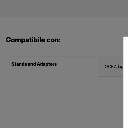
Compatibile con:
Stands and Adapters
OCF Adapte