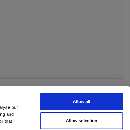
Allow all
alyse our
ing and
 your order
Allow selection
r that