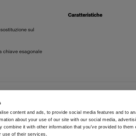
Caratteristiche
 sostituzione sul
una chiave esagonale
s
ise content and ads, to provide social media features and to an
rmation about your use of our site with our social media, advertis
voro
Stampa
Investitori
Share the Light
Withdrawal
 combine it with other information that you’ve provided to them o
 use of their services.