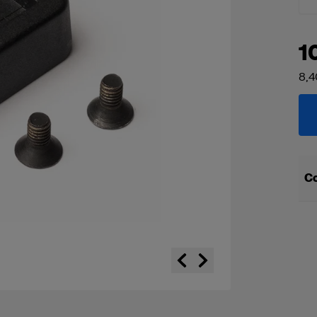
1
8,4
Co