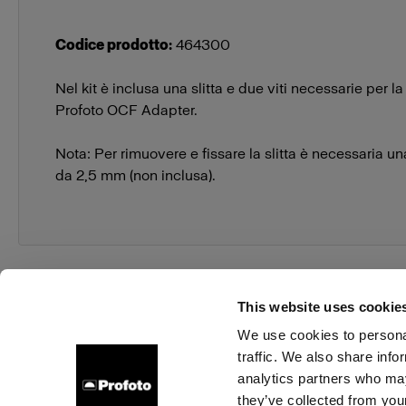
Codice prodotto
:
464300
Nel kit è inclusa una slitta e due viti necessarie per la
Profoto OCF Adapter.
Nota: Per rimuovere e fissare la slitta è necessaria 
da 2,5 mm (non inclusa).
This website uses cookie
We use cookies to personal
traffic. We also share info
Chi siamo
Contatti
Assistenza
Opportunità di la
analytics partners who may
they’ve collected from your