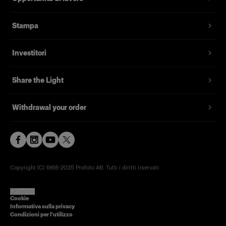
femmina standard da ¼” per facilitarne il
fissaggio a uno stativo per luci standard.
Stampa
Questo componente è incluso nei modelli A10,
Investitori
A1X o A1, ma è disponibile anche come pezzo di
ricambio.
Share the Light
Caratteristiche
Withdrawal your order
Copyright (C) 1968-2025 Profoto AB. Tutti i diritti riservati.
Cyprus
Cookie
Informativa sulla privacy
Condizioni per l'utilizzo