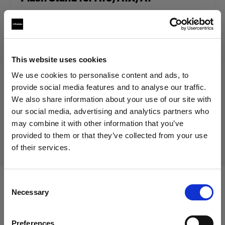
24,00 €
IVA inclusa
This website uses cookies
20,17 €
IVA esclusa
Disponibile
We use cookies to personalise content and ads, to
Aggiungi al carrello
provide social media features and to analyse our traffic.
We also share information about your use of our site with
our social media, advertising and analytics partners who
may combine it with other information that you’ve
Consegna e restituzione
provided to them or that they’ve collected from your use
of their services.
Crediamo
che
tu
sia
nel
Cyprus
.
Aggiornare la tua location?
Consent
Compatibile con:
Necessary
Selection
Paese
Preferences
Cyprus