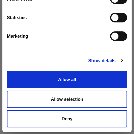
Flash on-camera
Lingua
Statistics
Profoto A10
Italiano
Profoto A1
Marketing
Profoto A1X
Visita sito
Show details
Allow all
Allow selection
Deny