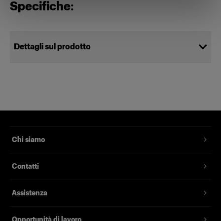
Specifiche:
Dettagli sul prodotto
Flash Stand for A10/A1X/A1
Un piccolo supporto per i piedi per
A10, A1X e A1
Codice prodotto
:
101225
Chi siamo
Un piccolo e pratico supporto per Profoto A10,
Contatti
A1X e A1. Lo si può utilizzare per posizionare il
flash a terra, su un tavolo o ovunque si possa
Assistenza
immaginare.
Il supporto per flash è dotato di una filettatura
Opportunità di lavoro