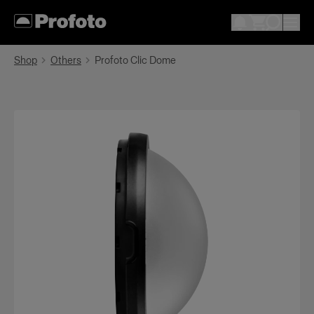
Shop
Others
Profoto Clic Dome