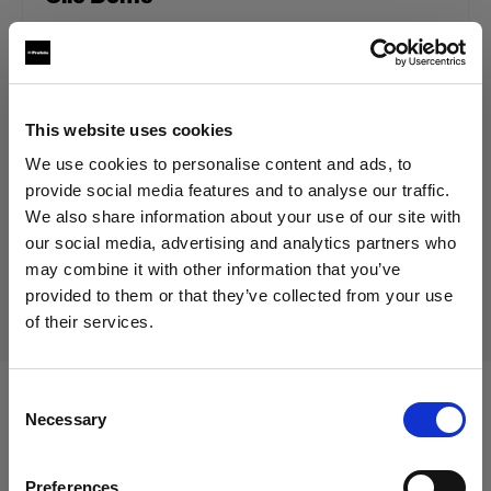
39,00 €
IVA inclusa
This website uses cookies
32,77 €
IVA esclusa
Disponibile
We use cookies to personalise content and ads, to
Aggiungi al carrello
provide social media features and to analyse our traffic.
We also share information about your use of our site with
our social media, advertising and analytics partners who
may combine it with other information that you’ve
Consegna e restituzione
provided to them or that they’ve collected from your use
of their services.
Crediamo
che
tu
sia
nel
Cyprus
.
Aggiornare la tua location?
Consent
Compatibile con:
Necessary
Selection
Paese
Preferences
Cyprus