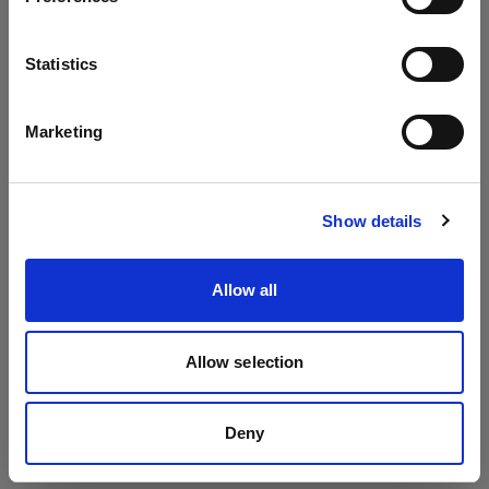
Battery-powered
Lingua
Statistics
Profoto A2
Italiano
Flash on-camera
Marketing
Profoto A10
Visita sito
Show details
Profoto A1
Profoto A1X
Allow all
Mostra tutti i prodotti
Luci
Allow selection
Profoto C1 Plus
Deny
Profoto C1