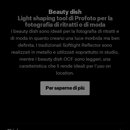
Additional note
definita "luce che fa emergere la bellezza". Il
Beauty dish
Only compatible with Profoto flat front lights
bordo anteriore circolare brevettato produce
Light shaping tool di Profoto per la
riflessi perfettamente rotondi negli occhi del
fotografia di ritratti o di moda
Measurements
soggetto, offrendo le stesse caratteristiche di
I beauty dish sono ideali per la fotografia di ritratti e
illuminazione del Softlight Reflector tradizionale,
Front diameter
di moda in quanto creano una luce morbida ma ben
60 cm / 24 in.
ma in un formato compatto e pieghevole. Ideale
definita. I tradizionali Softlight Reflector sono
per immortalare le persone, conferisce un
Depth
realizzati in metallo e utilizzati soprattutto in studio,
aspetto naturale con ombre leggermente
32 cm / 12.6 in.
mentre i beauty dish OCF sono leggeri, una
accentuate ed è perfetto sia per i ritratti che per
Weight
caratteristica che li rende ideali per l’uso on
la moda.
1.1 kg / 2.42 lbs
location.
Folded length
Efficace tanto in studio come on location, il
63 cm / 27.8 in.
Per saperne di più
design all-in-one del Beauty Dish Profoto lo
rende incredibilmente facile da montare e
smontare. Con il suo deflettore convesso, è
progettato per funzionare al meglio con le luci
flat front Profoto. La versione argentata
garantisce più contrasto e incisività rispetto alla