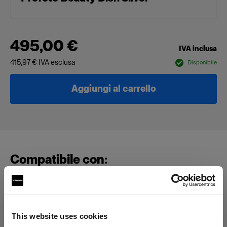
495,00 €
IVA inclusa
415,97 €
IVA esclusa
Disponibile
Aggiungi al carrello
Compatibile con:
Altro
This website uses cookies
Deflector Plate for Profoto Beauty Dish