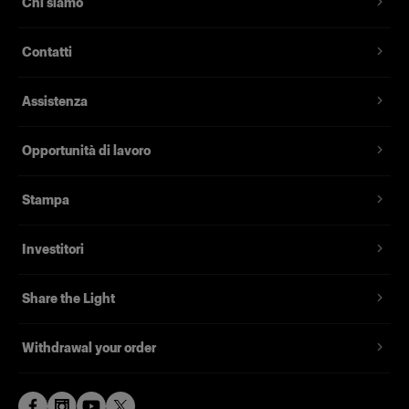
Chi siamo
versione bianca, che fa invece emergere una
luce più morbida e leggermente più uniforme.
Contatti
Nota importante: Compatibile solo con luci flat
front Profoto.
Assistenza
Opportunità di lavoro
Caratteristiche
Stampa
Crea una luce che fa emergere la bellezza.
Investitori
Bordo anteriore circolare per un'illuminazione
naturale
Share the Light
Speedring integrato per una facile
configurazione
Withdrawal your order
Perfetto per l'utilizzo dentro e fuori dallo studio
Realizzato con materiali di alta qualità