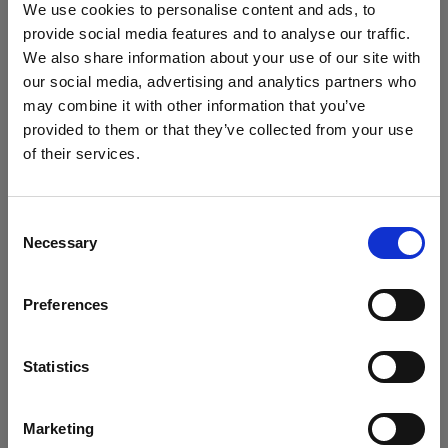
We use cookies to personalise content and ads, to
provide social media features and to analyse our traffic.
Locking Set for Profoto Softbox
We also share information about your use of our site with
our social media, advertising and analytics partners who
Battery-powered
may combine it with other information that you’ve
provided to them or that they’ve collected from your use
Profoto B10
of their services.
Crediamo
che
tu
sia
nel
Cyprus
.
Profoto B10 Plus
Aggiornare la tua location?
Mostra tutti i prodotti
Consent
Profoto B10X & B10X Plus
Necessary
Selection
Paese
Profoto B20 (250Ws, 40W)
Preferences
Cyprus
Profoto Pro-B3
Lingua
Statistics
Specifiche:
Profoto B1X
Italiano
Marketing
Profoto B30 (500Ws,40W)