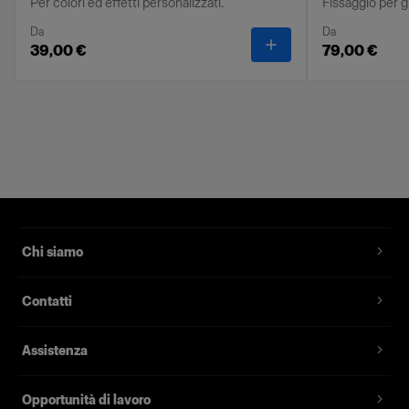
Per colori ed effetti personalizzati.
Fissaggio per gl
Da
Da
-
OCF II Gel Ring
39,00 €
79,00 €
Chi siamo
Contatti
Assistenza
Opportunità di lavoro