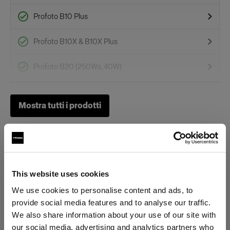
Profoto B10 Plus
Profoto B10X & B10X Plus
Profoto B20 (250Ws, 40W)
Profoto Pro-B3
Mostra tutti i prodotti
Profoto B1X
Profoto B30 (500Ws,40W)
Gel
This website uses cookies
We use cookies to personalise content and ads, to
Specifiche:
OCF II Gel Ring
provide social media features and to analyse our traffic.
We also share information about your use of our site with
OCF II Grid & Gel Holder
our social media, advertising and analytics partners who