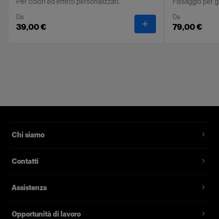
Per colori ed effetti personalizzati.
Fissaggio per gl
Da
Da
-
OCF II Gel Ring
39,00 €
79,00 €
Chi siamo
Contatti
Assistenza
Opportunità di lavoro