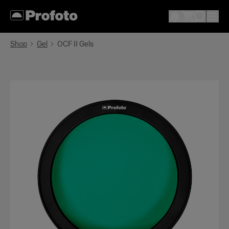
Shop
Gel
OCF II Gels