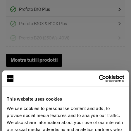
Profoto B10 Plus
Profoto B10X & B10X Plus
Profoto B20 (250Ws, 40W)
Profoto Pro-B3
Mostra tutti i prodotti
Profoto B1X
Profoto B30 (500Ws,40W)
Gel
This website uses cookies
We use cookies to personalise content and ads, to
Specifiche:
OCF II Gel Ring
provide social media features and to analyse our traffic.
We also share information about your use of our site with
OCF II Grid & Gel Holder
our social media, advertising and analytics partners who