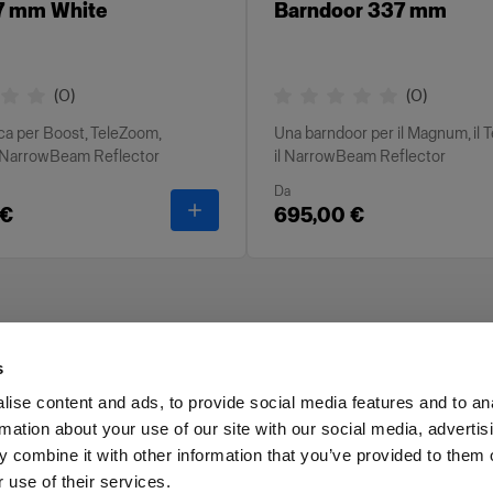
7 mm White
Barndoor 337 mm
(
0
)
(
0
)
nca per Boost, TeleZoom,
Una barndoor per il Magnum, il 
NarrowBeam Reflector
il NarrowBeam Reflector
Da
-
Grid 337 mm White
 €
695,00 €
s
ise content and ads, to provide social media features and to an
rmation about your use of our site with our social media, advertis
voro
Stampa
Investitori
Share the Light
Withdrawal
 combine it with other information that you’ve provided to them o
 use of their services.