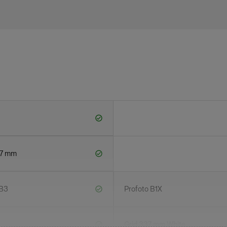
37 mm
-B3
Profoto B1X
Grid 337 mm White