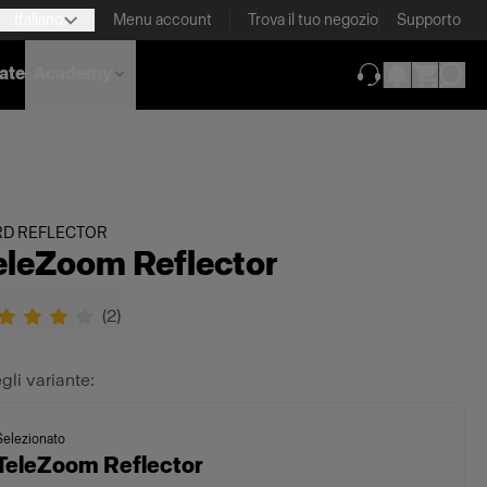
Italiano
Menu account
Trova il tuo negozio
Supporto
nate
Academy
(si apre in una 
RD REFLECTOR
eleZoom Reflector
(
2
)
gli variante:
Selezionato
TeleZoom Reflector