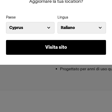
Aggiornare la tua location?
Caratteristiche
Paese
Lingua
, il TeleZoom
Include la funzione unica di 
Cyprus
Italiano
 una luce più
luce facendo semplicemente sc
uesto motivo il
Diffusione della luce regola
i fotografi che
Visita sito
Max. output della luce a 2 
a luce in modo
Aumenta ancora di più la sua
imitare un classico spot da f
Progettato per anni di uso q