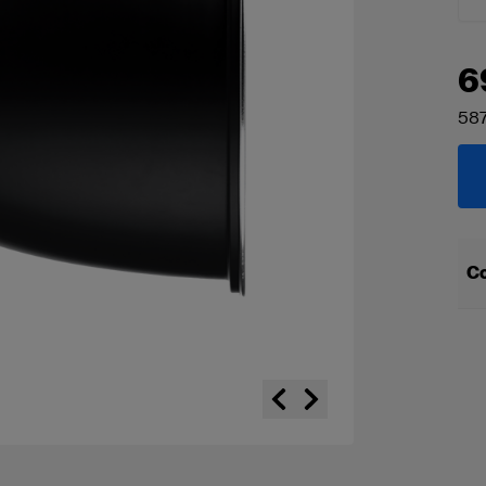
6
587
Co