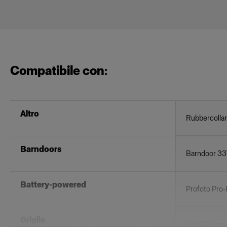
Compatibile con:
Altro
Rubbercollar
Barndoors
Barndoor 3
Battery-powered
Profoto Pro
Griglie
Grid 337 mm