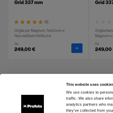
Grid 337 mm
Grid 33
(
1
)
Griglia per Magnum, TeleZoom e
Griglia bia
NarrowBeam Reflector
Magnum e 
Da
Da
-
Grid 337 mm
249,00 €
249,00
This website uses cookie
We use cookies to personal
traffic. We also share info
Chi siamo
Contatti
Assistenza
Opportunità di la
analytics partners who may
they’ve collected from your