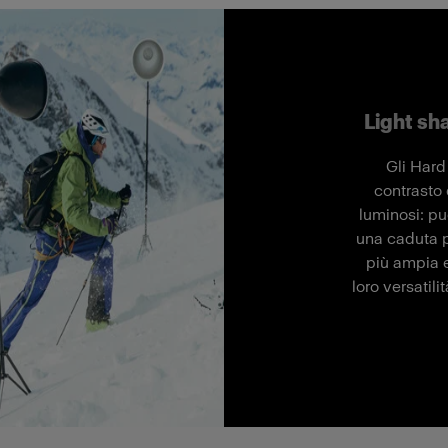
Light sha
Gli Hard
contrasto 
luminosi: pu
una caduta p
più ampia e
loro versatili