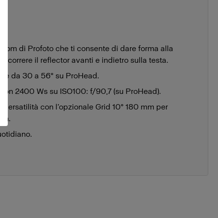
zoom di Profoto che ti consente di dare forma alla
orrere il reflector avanti e indietro sulla testa.
bile da 30 a 56° su ProHead.
m con 2400 Ws su ISO100: f/90,7 (su ProHead).
 versatilità con l’opzionale Grid 10° 180 mm per
ilm.
uotidiano.