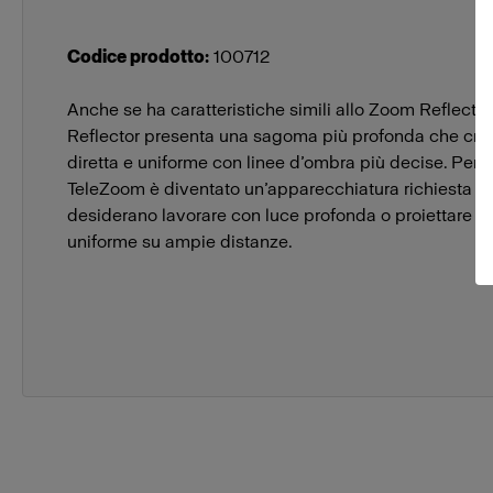
Codice prodotto
:
100712
Anche se ha caratteristiche simili allo Zoom Reflector
Reflector presenta una sagoma più profonda che crea
diretta e uniforme con linee d’ombra più decise. Per q
TeleZoom è diventato un’apparecchiatura richiesta da
desiderano lavorare con luce profonda o proiettare l
uniforme su ampie distanze.