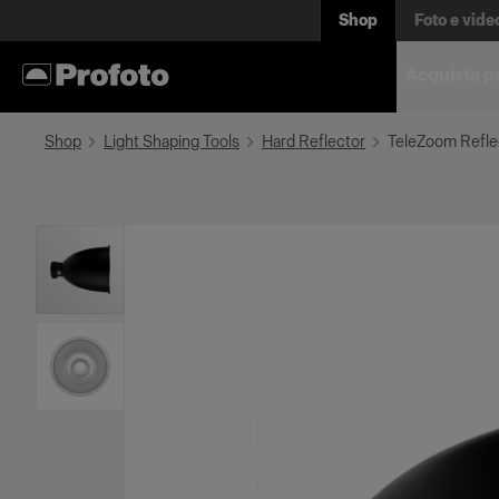
Shop
Foto e vide
Acquista p
Shop
Light Shaping Tools
Hard Reflector
TeleZoom Refle