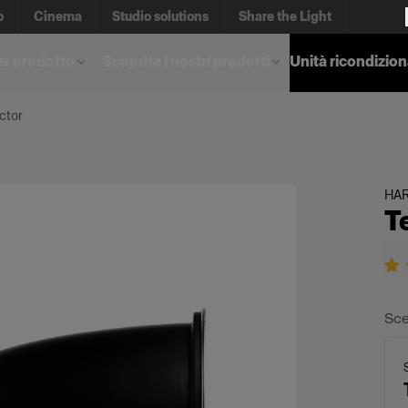
o
Cinema
Studio solutions
Share the Light
er prodotto
Scoprite i nostri prodotti
Unità ricondizio
ctor
HA
T
Sce